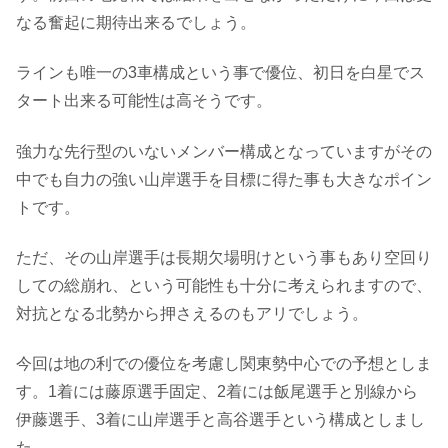
なる奮起に期待出来るでしょう。
ラインも唯一の3車構成という事で優位、初日を白星でス
タート出来る可能性は高そうです。
強力な先行型のいないメンバー構成となっていますがその
中でも自力の強い山岸選手を目標に得た事も大きなポイン
トです。
ただ、その山岸選手は長期欠場明けという事もあり空回り
しての総崩れ、という可能性も十分に考えられますので、
対抗となる北勢から押さえるのもアリでしょう。
今回は地の利での優位を考慮し関東勢中心での予想としま
す。1着には藤原選手固定、2着には飯尾選手と別線から
伊藤選手、3着に山岸選手と高谷選手という構成としまし
た。