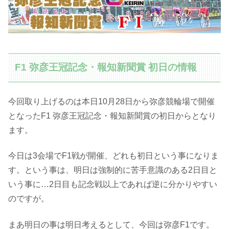
F1 弥彦王冠記念・報知新聞賞 初日の情報
今回取り上げるのは本日10月28日から弥彦競輪場で開催
となったF1 弥彦王冠記念・報知新聞賞の初日からとなり
ます。
今日は3会場でF1戦が開催、どれも初日という事になりま
す。という事は、明日は強制的に苦手意識のある2日目と
いう事に…2日目も記念戦以上であれば逆に分かりやすい
のですが。
まあ明日の事は明日考えるとして、今回は弥彦F1です。