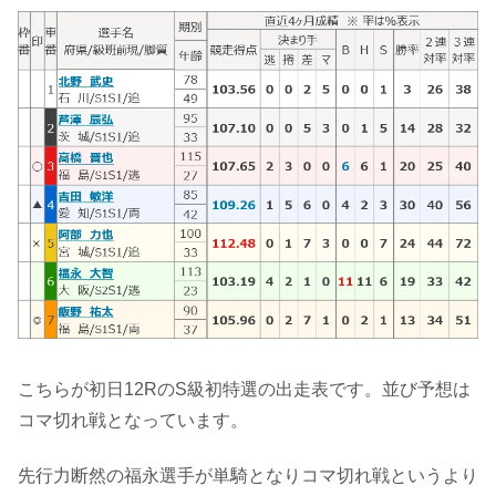
こちらが初日12RのS級初特選の出走表です。並び予想は
コマ切れ戦となっています。
先行力断然の福永選手が単騎となりコマ切れ戦というより