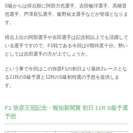
S級からは得点順に阿部力也選手、吉田敏洋選手、高橋晋
也選手、芦澤辰弘選手、飯野祐太選手などが登場となりま
す。
得点上位の阿部選手や吉田選手は記念戦以上でも活躍して
いる選手ですので、F1戦である今回はV期待度十分。勢い
としては吉田選手の方が上でしょうか。
という事で今回はこの弥彦F1の初日より最終2レースとな
る11RのS級予選と12RのS級初特選の予想を提供しま
す。
F1 弥彦王冠記念・報知新聞賞 初日 11
R S級予選
予想