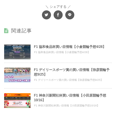
シェアする
関連記事
F1 協和食品杯買い目情報【小倉競輪予想4/28】
F1 協和食品杯買い目情報【小倉競輪予想4/28】
F1 デイリースポーツ賞の買い目情報【弥彦競輪予
想9/25】
F1 デイリースポーツ賞の買い目情報【弥彦競輪予想9/25】
F1 神奈川新聞社杯買い目情報【小田原競輪予想
10/16】
F1 神奈川新聞社杯買い目情報【小田原競輪予想10/16】