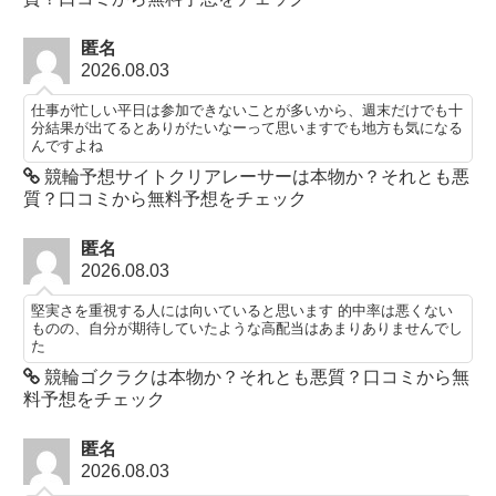
匿名
2026.08.03
仕事が忙しい平日は参加できないことが多いから、週末だけでも十
分結果が出てるとありがたいなーって思いますでも地方も気になる
んですよね
競輪予想サイトクリアレーサーは本物か？それとも悪
質？口コミから無料予想をチェック
匿名
2026.08.03
堅実さを重視する人には向いていると思います 的中率は悪くない
ものの、自分が期待していたような高配当はあまりありませんでし
た
競輪ゴクラクは本物か？それとも悪質？口コミから無
料予想をチェック
匿名
2026.08.03