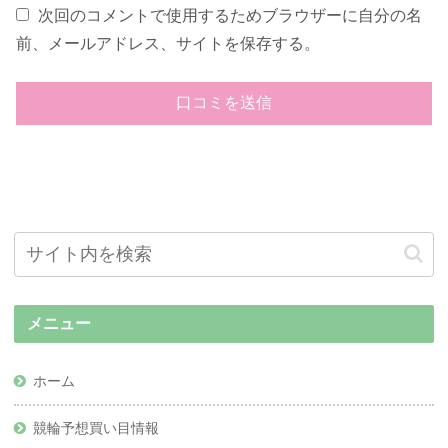
次回のコメントで使用するためブラウザーに自分の名
前、メールアドレス、サイトを保存する。
メニュー
ホーム
競輪予想買い目情報