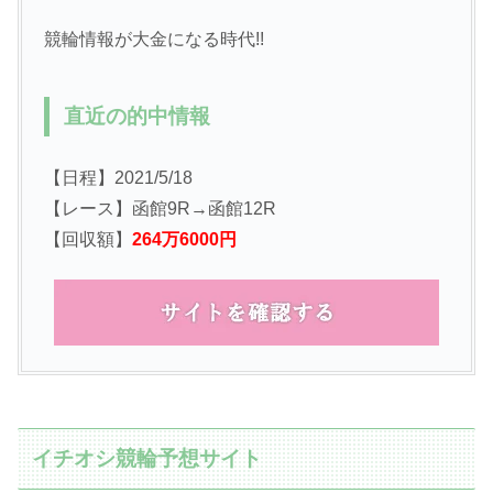
競輪情報が大金になる時代!!
直近の的中情報
【日程】2021/5/18
【レース】函館9R→函館12R
【回収額】
264万6000円
イチオシ競輪予想サイト