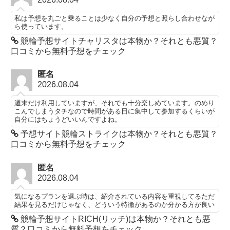
私は予想を丸ごと乗ることは少なく自分の予想と照らし合わせなが
ら使っています。
競輪予想サイトチャリスタは本物か？それとも悪質？
口コミから無料予想をチェック
匿名
2026.08.04
週末だけ利用していますが、それでも十分楽しめています。のめり
こんでしまうタチなので時間がある日に集中して参加するくらいが
自分にはちょうどいいんですよね。
予想サイト競輪ストライクは本物か？それとも悪質？
口コミから無料予想をチェック
匿名
2026.08.04
気になるプランを選ぶ時は、紹介されている内容を重視してるただ
結果を見るだけじゃなく、どういう特徴があるのか分かる方が良い
競輪予想サイトRICH(リッチ)は本物か？それとも悪
質？口コミから無料予想をチェック