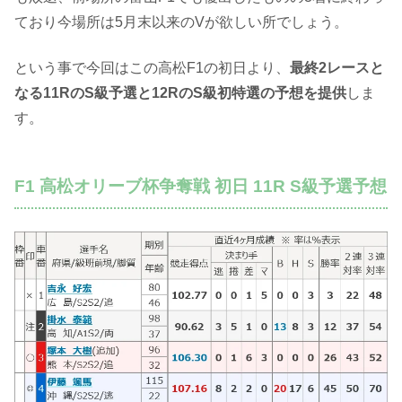
ており今場所は5月末以来のVが欲しい所でしょう。
という事で今回はこの高松F1の初日より、
最終2レースと
なる11RのS級予選と12RのS級初特選の予想を提供
しま
す。
F1 高松オリーブ杯争奪戦 初日 11
R S級予選予想