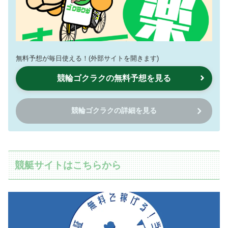
無料予想が毎日使える！(外部サイトを開きます)
競輪ゴクラクの無料予想を見る
競輪ゴクラクの詳細を見る
競艇サイトはこちらから