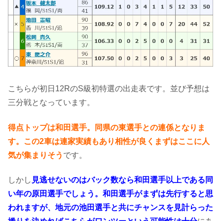
こちらが初日12RのS級初特選の出走表です。並び予想は
三分戦となっています。
得点トップは和田選手。同県の東選手との連係となりま
す。この2車は連家実績もあり相性が良くまずはここに人
気が集まりそう
です。
しかし
見逃せないのはバック数なら和田選手以上である同
い年の原田選手でしょう。和田選手がまずは先行すると思
われますが、地元の池田選手と共にチャンスを見計らった