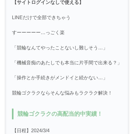
【サイトログインなしで使える】
LINEだけで全部できちゃう
すーーーーー…っごく楽
「競輪なんてやったことないし難しそう…」
「機械音痴のあたしでも本当に片手間で出来る？」
「操作とか手続きがメンドイと続かない…」
競輪ゴクラクならそんな悩みもラクラク解決！
競輪ゴクラクの高配当的中実績！
【日程】2024/3/4