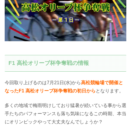
F1 高松オリーブ杯争奪戦の情報
今回取り上げるのは7月21日(水)から
高松競輪場で開催と
なったF1 高松オリーブ杯争奪戦の初日
から
となります。
多くの地域で梅雨明けしており猛暑が続いている事から選
手たちのパフォーマンスも落ち気味になるこの時期、本当
にオリンピックやって大丈夫なんでしょうか？