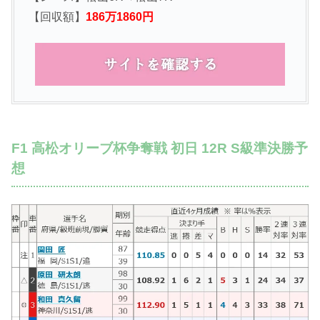
【回収額】
186万1860円
F1 高松オリーブ杯争奪戦 初日 12R S級準決勝予
想