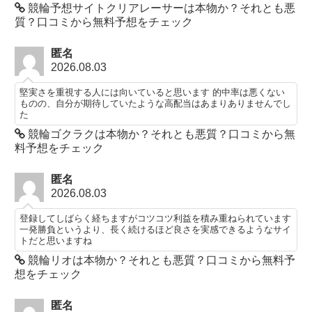
競輪予想サイトクリアレーサーは本物か？それとも悪
質？口コミから無料予想をチェック
匿名
2026.08.03
堅実さを重視する人には向いていると思います 的中率は悪くない
ものの、自分が期待していたような高配当はあまりありませんでし
た
競輪ゴクラクは本物か？それとも悪質？口コミから無
料予想をチェック
匿名
2026.08.03
登録してしばらく経ちますがコツコツ利益を積み重ねられています
一発勝負というより、長く続けるほど良さを実感できるようなサイ
トだと思いますね
競輪リオは本物か？それとも悪質？口コミから無料予
想をチェック
匿名