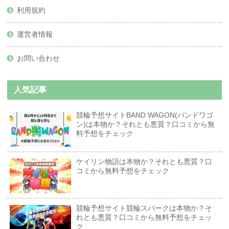
利用規約
運営者情報
お問い合わせ
人気記事
競輪予想サイトBAND WAGON(バンドワゴ
ン)は本物か？それとも悪質？口コミから無
料予想をチェック
ケイリン物語は本物か？それとも悪質？口
コミから無料予想をチェック
競輪予想サイト競輪スパークは本物か？そ
れとも悪質？口コミから無料予想をチェッ
ク