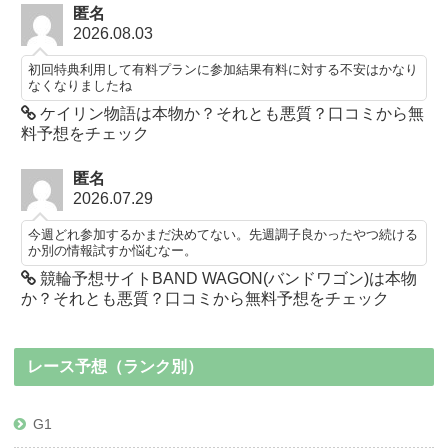
匿名
2026.08.03
初回特典利用して有料プランに参加結果有料に対する不安はかなり
なくなりましたね
ケイリン物語は本物か？それとも悪質？口コミから無
料予想をチェック
匿名
2026.07.29
今週どれ参加するかまだ決めてない。先週調子良かったやつ続ける
か別の情報試すか悩むなー。
競輪予想サイトBAND WAGON(バンドワゴン)は本物
か？それとも悪質？口コミから無料予想をチェック
レース予想（ランク別）
G1