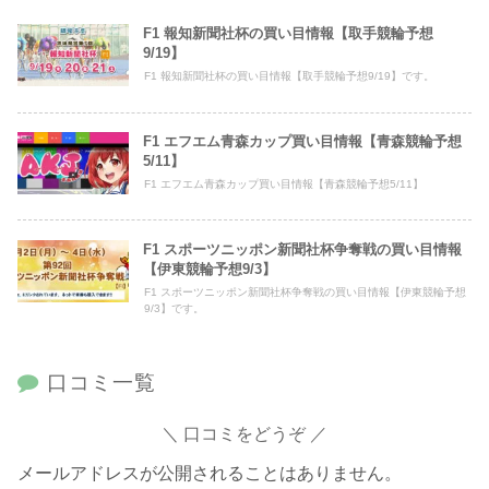
F1 報知新聞社杯の買い目情報【取手競輪予想
9/19】
F1 報知新聞社杯の買い目情報【取手競輪予想9/19】です。
F1 エフエム青森カップ買い目情報【青森競輪予想
5/11】
F1 エフエム青森カップ買い目情報【青森競輪予想5/11】
F1 スポーツニッポン新聞社杯争奪戦の買い目情報
【伊東競輪予想9/3】
F1 スポーツニッポン新聞社杯争奪戦の買い目情報【伊東競輪予想
9/3】です。
口コミ一覧
口コミをどうぞ
メールアドレスが公開されることはありません。