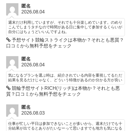
匿名
2026.08.04
週末だけ利用していますが、それでも十分楽しめています。のめり
こんでしまうタチなので時間がある日に集中して参加するくらいが
自分にはちょうどいいんですよね。
予想サイト競輪ストライクは本物か？それとも悪質？
口コミから無料予想をチェック
匿名
2026.08.04
気になるプランを選ぶ時は、紹介されている内容を重視してるただ
結果を見るだけじゃなく、どういう特徴があるのか分かる方が良い
競輪予想サイトRICH(リッチ)は本物か？それとも悪
質？口コミから無料予想をチェック
匿名
2026.08.03
仕事が忙しい平日は参加できないことが多いから、週末だけでも十
分結果が出てるとありがたいなーって思いますでも地方も気になる