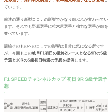
ています。
前述の通り新型コロナの影響でかなり顔ぶれが変わってい
ます。それでも野原選手に椎木尾選手と強力な選手が顔を
並べています。
競輪そのものへのコロナの影響は非常に気になる所です
が、今回もこの
岐阜F1初日の最終2レースとなる9RのS級
予選と10RのS級初日特選の予想を提供
します。
F1 SPEEDチャンネルカップ 初日
9R S級予選予
想