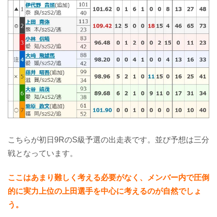
こちらが初日9RのS級予選の出走表です。並び予想は三分
戦となっています。
ここはあまり難しく考える必要がなく、メンバー内で圧倒
的に実力上位の上田選手を中心に考えるのが自然でしょ
う。