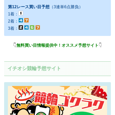
第12レース買い目予想
（3連単6点勝負）
1着：
2着：
3着：
👇
無料買い目情報提供中！オススメ予想サイト
👇
イチオシ競輪予想サイト