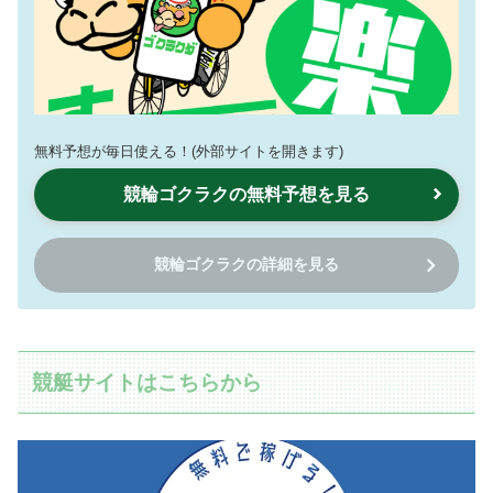
無料予想が毎日使える！(外部サイトを開きます)
競輪ゴクラクの無料予想を見る
競輪ゴクラクの詳細を見る
競艇サイトはこちらから