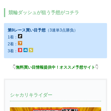
競輪ダッシュが狙
う予想がコチラ
第9レース買い目予想
（3連単3点勝負）
1着：
2着：
3着：
👇
無料買い目情報提供中！オススメ予想サイト
👇
シャカリキライダー