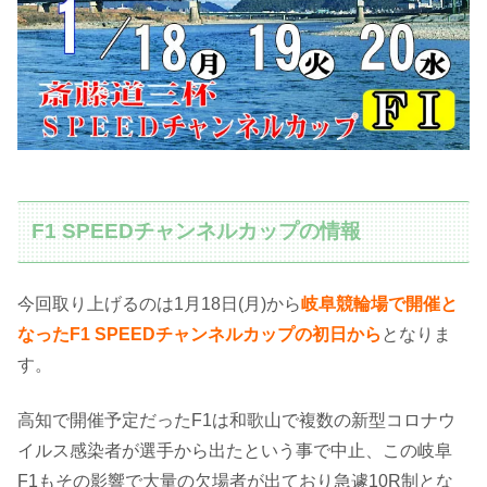
F1 SPEEDチャンネルカップの情報
今回取り上げるのは1月18日(月)から
岐阜競輪場で開催と
なったF1 SPEEDチャンネルカップの初日
から
となりま
す。
高知で開催予定だったF1は和歌山で複数の新型コロナウ
イルス感染者が選手から出たという事で中止、この岐阜
F1もその影響で大量の欠場者が出ており急遽10R制とな