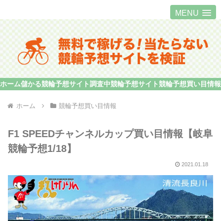
MENU
ホーム
儲かる競輪予想サイト
調査中競輪予想サイト
競輪予想買い目情報
ホーム
競輪予想買い目情報
F1 SPEEDチャンネルカップ買い目情報【岐阜
競輪予想1/18】
2021.01.18