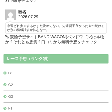
料予想をチェック
匿名
2026.07.29
今週どれ参加するかまだ決めてない。先週調子良かったやつ続ける
か別の情報試すか悩むなー。
競輪予想サイトBAND WAGON(バンドワゴン)は本物
か？それとも悪質？口コミから無料予想をチェック
レース予想（ランク別）
G1
G2
G3
F1