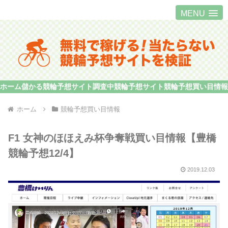
MENU
ホーム
儲かる競輪予想サイト
調査中競輪予想サイト
競輪予想買い目情報
ホーム
競輪予想買い目情報
F1 女神のほほえみ杯争奪戦買い目情報【豊橋
競輪予想12/4】
2019.12.03