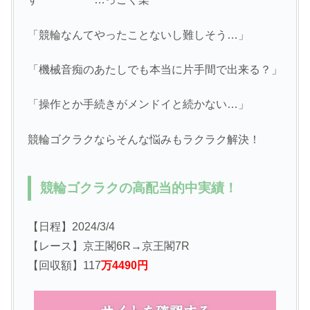
「競輪なんてやったことないし難しそう…」
「機械音痴のあたしでも本当に片手間で出来る？」
「操作とか手続きがメンドイと続かない…」
競輪ゴクラクならそんな悩みもラクラク解決！
競輪ゴクラクの高配当的中実績！
【日程】2024/3/4
【レース】京王閣6R→京王閣7R
【回収額】117
万4490円