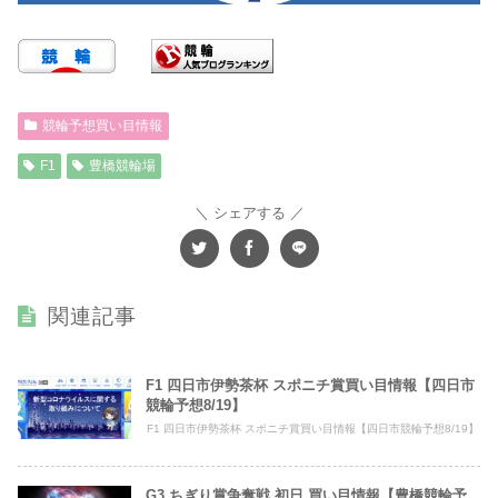
競輪予想買い目情報
F1
豊橋競輪場
シェアする
関連記事
F1 四日市伊勢茶杯 スポニチ賞買い目情報【四日市
競輪予想8/19】
F1 四日市伊勢茶杯 スポニチ賞買い目情報【四日市競輪予想8/19】
G3 ちぎり賞争奪戦 初日 買い目情報【豊橋競輪予