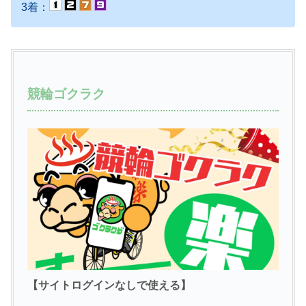
3着：
競輪ゴクラク
【サイトログインなしで使える】