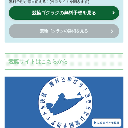
無料予想が毎日使える！(外部サイトを開きます)
競輪ゴクラクの無料予想を見る
競輪ゴクラクの詳細を見る
競艇サイトはこちらから