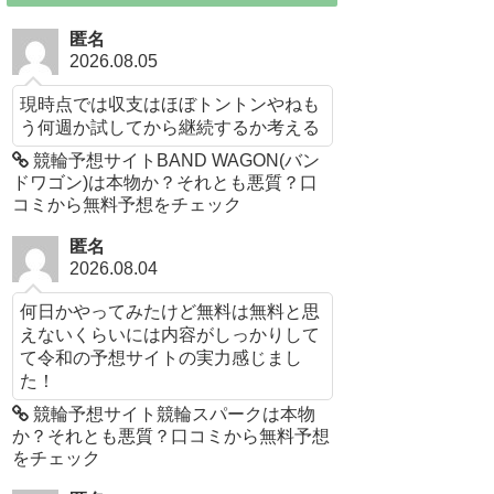
匿名
2026.08.05
現時点では収支はほぼトントンやねも
う何週か試してから継続するか考える
競輪予想サイトBAND WAGON(バン
ドワゴン)は本物か？それとも悪質？口
コミから無料予想をチェック
匿名
2026.08.04
何日かやってみたけど無料は無料と思
えないくらいには内容がしっかりして
て令和の予想サイトの実力感じまし
た！
競輪予想サイト競輪スパークは本物
か？それとも悪質？口コミから無料予想
をチェック