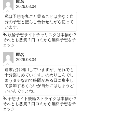
匿名
2026.08.04
私は予想を丸ごと乗ることは少なく自
分の予想と照らし合わせながら使って
います。
競輪予想サイトチャリスタは本物か？
それとも悪質？口コミから無料予想をチ
ェック
匿名
2026.08.04
週末だけ利用していますが、それでも
十分楽しめています。のめりこんでし
まうタチなので時間がある日に集中し
て参加するくらいが自分にはちょうど
いいんですよね。
予想サイト競輪ストライクは本物か？
それとも悪質？口コミから無料予想をチ
ェック