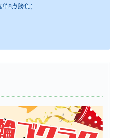
連単8点勝負）