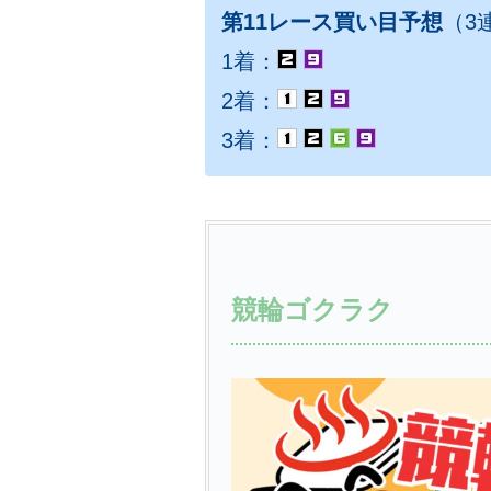
第11レース買い目予想
（3
1着：
2着：
3着：
競輪ゴクラク