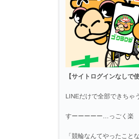
【サイトログインなしで
LINEだけで全部できちゃ
すーーーーー…っごく楽
「競輪なんてやったこと