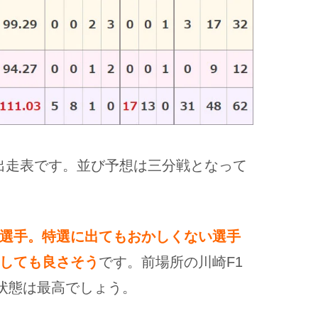
の出走表です。並び予想は三分戦となって
選手。特選に出てもおかしくない選手
しても良さそう
です。前場所の川崎F1
状態は最高でしょう。