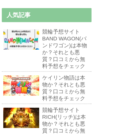
人気記事
競輪予想サイト
BAND WAGON(バ
ンドワゴン)は本物
か？それとも悪
質？口コミから無
料予想をチェック
ケイリン物語は本
物か？それとも悪
質？口コミから無
料予想をチェック
競輪予想サイト
RICH(リッチ)は本
物か？それとも悪
質？口コミから無