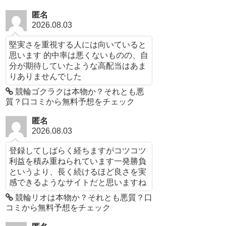
匿名
2026.08.03
堅実さを重視する人には向いていると
思います 的中率は悪くないものの、自
分が期待していたような高配当はあま
りありませんでした
競輪ゴクラクは本物か？それとも悪
質？口コミから無料予想をチェック
匿名
2026.08.03
登録してしばらく経ちますがコツコツ
利益を積み重ねられています一発勝負
というより、長く続けるほど良さを実
感できるようなサイトだと思いますね
競輪リオは本物か？それとも悪質？口
コミから無料予想をチェック