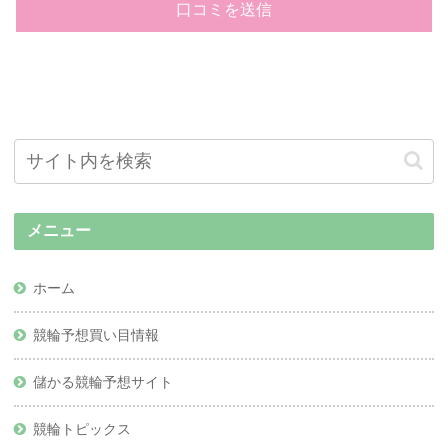
メニュー
ホーム
競輪予想買い目情報
儲かる競輪予想サイト
競輪トピックス