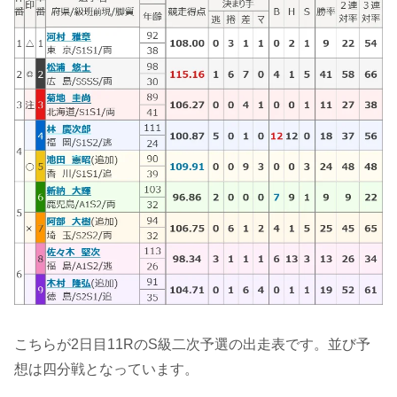
こちらが2日目11RのS級二次予選の出走表です。並び予
想は四分戦となっています。