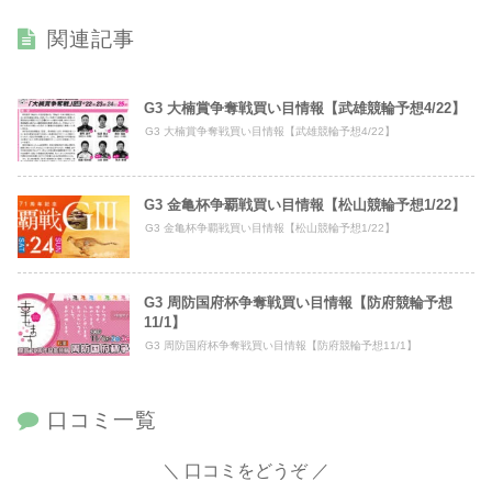
関連記事
G3 大楠賞争奪戦買い目情報【武雄競輪予想4/22】
G3 大楠賞争奪戦買い目情報【武雄競輪予想4/22】
G3 金亀杯争覇戦買い目情報【松山競輪予想1/22】
G3 金亀杯争覇戦買い目情報【松山競輪予想1/22】
G3 周防国府杯争奪戦買い目情報【防府競輪予想
11/1】
G3 周防国府杯争奪戦買い目情報【防府競輪予想11/1】
口コミ一覧
口コミをどうぞ