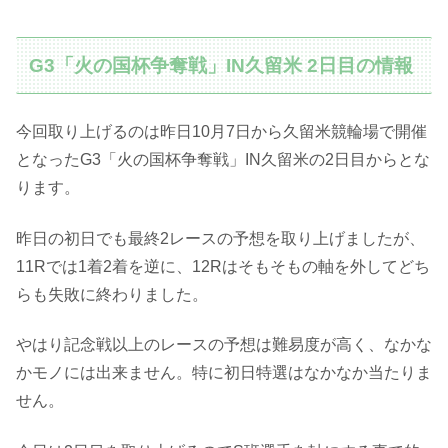
G3「火の国杯争奪戦」IN久留米 2日目の情報
今回取り上げるのは昨日10月7日から久留米競輪場で開催
となったG3「火の国杯争奪戦」IN久留米の2日目からとな
ります。
昨日の初日でも最終2レースの予想を取り上げましたが、
11Rでは1着2着を逆に、12Rはそもそもの軸を外してどち
らも失敗に終わりました。
やはり記念戦以上のレースの予想は難易度が高く、なかな
かモノには出来ません。特に初日特選はなかなか当たりま
せん。