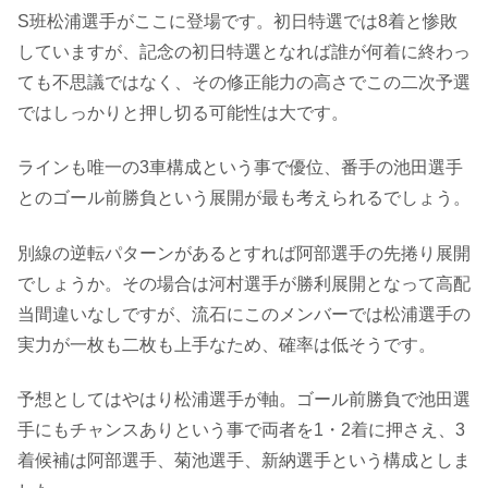
S班松浦選手がここに登場です。初日特選では8着と惨敗
していますが、記念の初日特選となれば誰が何着に終わっ
ても不思議ではなく、その修正能力の高さでこの二次予選
ではしっかりと押し切る可能性は大です。
ラインも唯一の3車構成という事で優位、番手の池田選手
とのゴール前勝負という展開が最も考えられるでしょう。
別線の逆転パターンがあるとすれば阿部選手の先捲り展開
でしょうか。その場合は河村選手が勝利展開となって高配
当間違いなしですが、流石にこのメンバーでは松浦選手の
実力が一枚も二枚も上手なため、確率は低そうです。
予想としてはやはり松浦選手が軸。ゴール前勝負で池田選
手にもチャンスありという事で両者を1・2着に押さえ、3
着候補は阿部選手、菊池選手、新納選手という構成としま