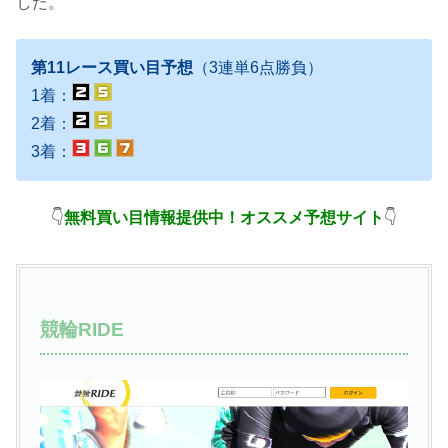
した。
第11レース買い目予想
（3連単6点勝負）
1着：
2着：
3着：
👇
無料買い目情報提供中！オススメ予想サイト
👇
競輪RIDE