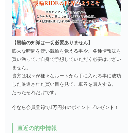
【競輪の知識は一切必要ありません】
膨大な時間を使い競輪を覚える事や、各種情報誌を
買い漁ってご自身で予想していただく必要はござい
ません。
貴方は我々が様々なルートから手に入れる事に成功
した厳選された買い目を見て、車券を購入する。
たったそれだけです。
今なら会員登録で1万円分のポイントプレゼント！
直近の的中情報