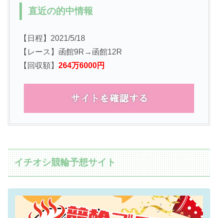
直近の的中情報
【日程】2021/5/18
【レース】函館9R→函館12R
【回収額】
264万6000円
イチオシ競輪予想サイト