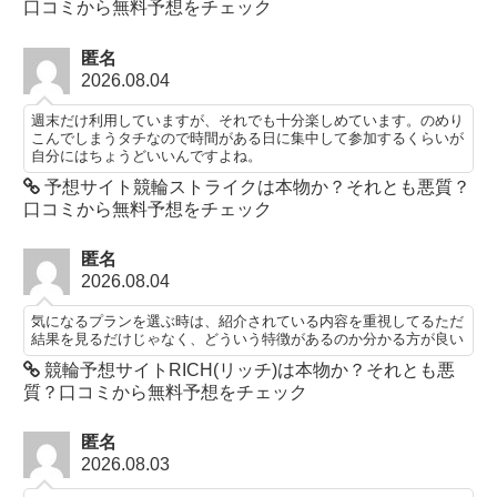
口コミから無料予想をチェック
匿名
2026.08.04
週末だけ利用していますが、それでも十分楽しめています。のめり
こんでしまうタチなので時間がある日に集中して参加するくらいが
自分にはちょうどいいんですよね。
予想サイト競輪ストライクは本物か？それとも悪質？
口コミから無料予想をチェック
匿名
2026.08.04
気になるプランを選ぶ時は、紹介されている内容を重視してるただ
結果を見るだけじゃなく、どういう特徴があるのか分かる方が良い
競輪予想サイトRICH(リッチ)は本物か？それとも悪
質？口コミから無料予想をチェック
匿名
2026.08.03