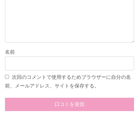
名前
次回のコメントで使用するためブラウザーに自分の名
前、メールアドレス、サイトを保存する。