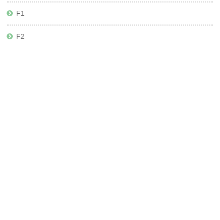
F1
F2