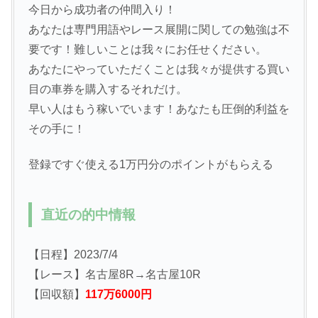
今日から成功者の仲間入り！
あなたは専門用語やレース展開に関しての勉強は不
要です！難しいことは我々にお任せください。
あなたにやっていただくことは我々が提供する買い
目の車券を購入するそれだけ。
早い人はもう稼いでいます！あなたも圧倒的利益を
その手に！
登録ですぐ使える1万円分のポイントがもらえる
直近の的中情報
【日程】2023/7/4
【レース】名古屋8R→名古屋10R
【回収額】
117万6000円