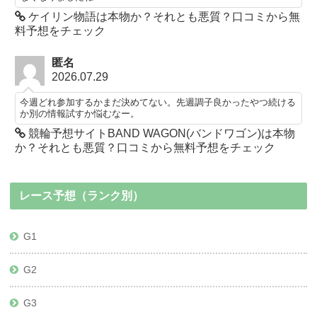
ケイリン物語は本物か？それとも悪質？口コミから無
料予想をチェック
匿名
2026.07.29
今週どれ参加するかまだ決めてない。先週調子良かったやつ続ける
か別の情報試すか悩むなー。
競輪予想サイトBAND WAGON(バンドワゴン)は本物
か？それとも悪質？口コミから無料予想をチェック
レース予想（ランク別）
G1
G2
G3