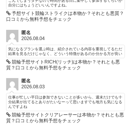
こんでしまうタチなので時間がある日に集中して参加するくらいが
自分にはちょうどいいんですよね。
予想サイト競輪ストライクは本物か？それとも悪質？
口コミから無料予想をチェック
匿名
2026.08.04
気になるプランを選ぶ時は、紹介されている内容を重視してるただ
結果を見るだけじゃなく、どういう特徴があるのか分かる方が良い
競輪予想サイトRICH(リッチ)は本物か？それとも悪
質？口コミから無料予想をチェック
匿名
2026.08.03
仕事が忙しい平日は参加できないことが多いから、週末だけでも十
分結果が出てるとありがたいなーって思いますでも地方も気になる
んですよね
競輪予想サイトクリアレーサーは本物か？それとも悪
質？口コミから無料予想をチェック