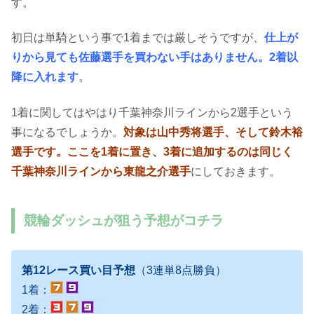
す。
初日は単騎という事で1着までは厳しそうですが、
仕上が
りから見ても佐藤選手を買わない手はありません。2着以
降に入れます
。
1着に関してはやはり千葉神奈川ラインから2選手という
事になるでしょうか。
対象は山中秀将選手、そして鈴木裕
選手です。ここを1着に置き、3着に追加するのは同じく
千葉神奈川ラインから東龍之介選手
にしておきます。
競輪ダッシュが狙う予想がコチラ
第12レース買い目予想
（3連単8点勝負）
1着：
2着：