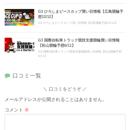
G3 ひろしまピースカップ買い目情報【広島競輪予
想12/12】
G3 ひろしまピースカップ買い目情報【広島競輪予想12/12】
G3 国際自転車トラック競技支援競輪買い目情報
【松山競輪予想6/11】
G3 国際自転車トラック競技支援競輪買い目情報【松山競輪予想
6/11】
口コミ一覧
口コミをどうぞ
メールアドレスが公開されることはありません。
コメント
※