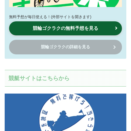
無料予想が毎日使える！(外部サイトを開きます)
競輪ゴクラクの無料予想を見る
競輪ゴクラクの詳細を見る
競艇サイトはこちらから