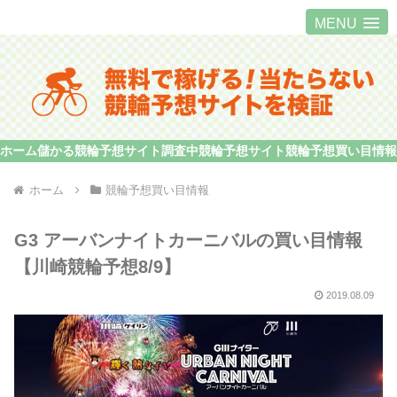
MENU
ホーム
儲かる競輪予想サイト
調査中競輪予想サイト
競輪予想買い目情報
ホーム
競輪予想買い目情報
G3 アーバンナイトカーニバルの買い目情報
【川崎競輪予想8/9】
2019.08.09