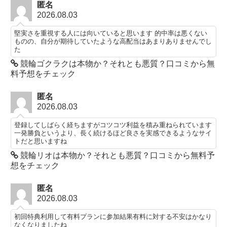
匿名
2026.08.03
堅実さを重視する人には向いていると思います 的中率は悪くない
ものの、自分が期待していたような高配当はあまりありませんでし
た
競輪ゴクラクは本物か？それとも悪質？口コミから無
料予想をチェック
匿名
2026.08.03
登録してしばらく経ちますがコツコツ利益を積み重ねられています
一発勝負というより、長く続けるほど良さを実感できるようなサイ
トだと思いますね
競輪リオは本物か？それとも悪質？口コミから無料予
想をチェック
匿名
2026.08.03
初回特典利用して有料プランに参加結果有料に対する不安はかなり
なくなりましたね