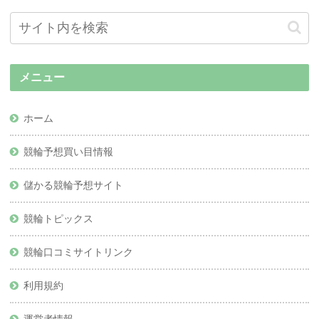
メニュー
ホーム
競輪予想買い目情報
儲かる競輪予想サイト
競輪トピックス
競輪口コミサイトリンク
利用規約
運営者情報