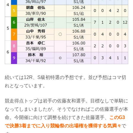
続いては12R、S級初特選の予想です。並び予想はコマ切
れとなっています。
競走得点トップは岩手の佐藤友和選手。目標なしで単騎に
なってしまいましたが、そうでなければこの佐藤選手が本
命。今開催に向けて調整を続けてきた佐藤選手、
このG3
で決勝3着までに入り競輪祭の出場権を獲得する気満々
で