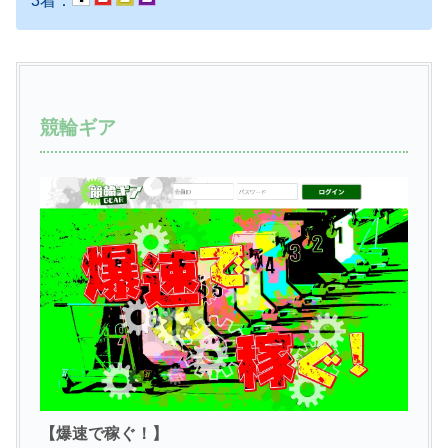
3着：
競輪ギア
【爆速で稼ぐ！】