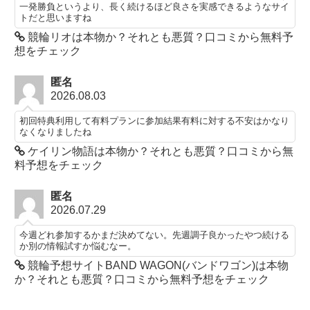
一発勝負というより、長く続けるほど良さを実感できるようなサイ
トだと思いますね
競輪リオは本物か？それとも悪質？口コミから無料予
想をチェック
匿名
2026.08.03
初回特典利用して有料プランに参加結果有料に対する不安はかなり
なくなりましたね
ケイリン物語は本物か？それとも悪質？口コミから無
料予想をチェック
匿名
2026.07.29
今週どれ参加するかまだ決めてない。先週調子良かったやつ続ける
か別の情報試すか悩むなー。
競輪予想サイトBAND WAGON(バンドワゴン)は本物
か？それとも悪質？口コミから無料予想をチェック