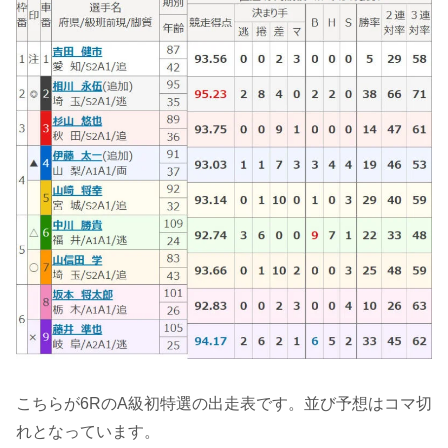
こちらが6RのA級初特選の出走表です。並び予想はコマ切
れとなっています。