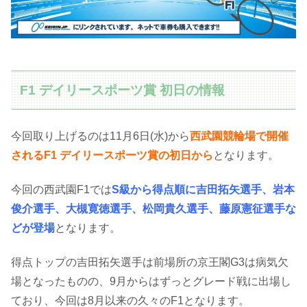
F1 デイリースポーツ賞 初日の情報
今回取り上げるのは11月6日(水)から
西武園競輪場で開催
されるF1 デイリースポーツ賞の初日
か
ら
となります。
今回の西武園F1では
S級から得点順に吉田拓矢選手、岩本
俊介選手、大槻寛徳選手、松岡貴久選手、藤原憲征選手な
どが登場
となります。
得点トップの吉田拓矢選手は前場所の京王閣G3は病気欠
場となったものの、9月からはずっとグレード戦に出場し
ており、今回は8月以来の久々のF1となります。