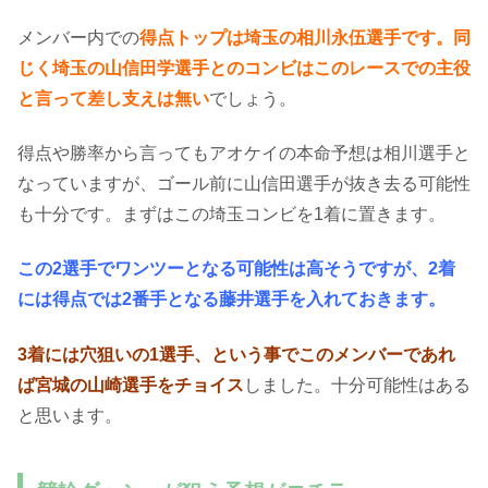
メンバー内での
得点トップは埼玉の相川永伍選手です。同
じく埼玉の山信田学選手とのコンビはこのレースでの主役
と言って差し支えは無い
でしょう。
得点や勝率から言ってもアオケイの本命予想は相川選手と
なっていますが、ゴール前に山信田選手が抜き去る可能性
も十分です。まずはこの埼玉コンビを1着に置きます。
この2選手でワンツーとなる可能性は高そうですが、2着
には得点では2番手となる藤井選手を入れておきます。
3着には穴狙いの1選手、という事でこのメンバーであれ
ば宮城の山崎選手をチョイス
しました。十分可能性はある
と思います。