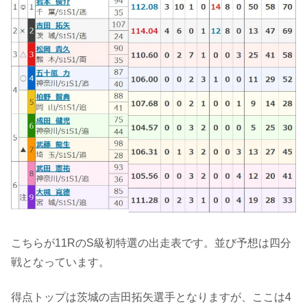
こちらが11RのS級初特選の出走表です。並び予想は四分
戦となっています。
得点トップは茨城の吉田拓矢選手となりますが、ここは4