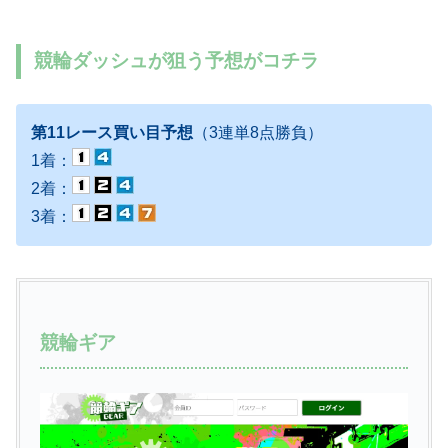
競輪ダッシュが狙う予想がコチラ
第11レース買い目予想
（3連単8点勝負）
1着：
2着：
3着：
競輪ギア