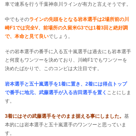
車で連系を行う千葉神奈川ラインが有力と言えそうです。
中でもその
ラインの先頭をとなる岩本選手は2場所前の川
崎F1では完全V、前場所の久留米G3では1着3回と絶好調
で、本命と見て良い
でしょう。
その岩本選手の番手に入る五十嵐選手は過去にも岩本選手
と何度もワンツーを決めており、川崎F1でもワンツーを
決めたばかりで、このコンビは大注目です。
岩本選手と五十嵐選手を1着に置き、2着には得点トップ
で番手に地元、武藤選手が入る吉田選手を置く
ことにしま
す。
3着にはその武藤選手をそのまま据える事にしました。
基
本的には岩本選手と五十嵐選手のワンツーと思っていま
す。