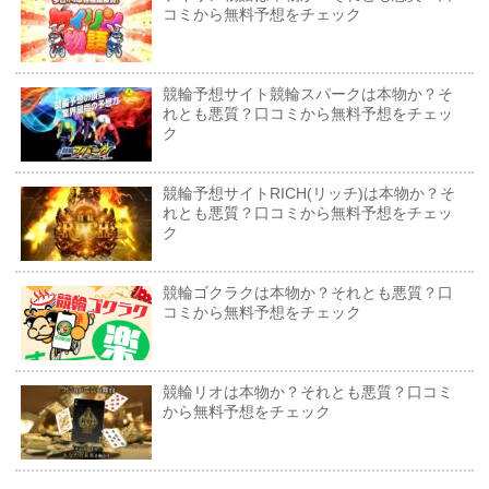
コミから無料予想をチェック
競輪予想サイト競輪スパークは本物か？そ
れとも悪質？口コミから無料予想をチェッ
ク
競輪予想サイトRICH(リッチ)は本物か？そ
れとも悪質？口コミから無料予想をチェッ
ク
競輪ゴクラクは本物か？それとも悪質？口
コミから無料予想をチェック
競輪リオは本物か？それとも悪質？口コミ
から無料予想をチェック