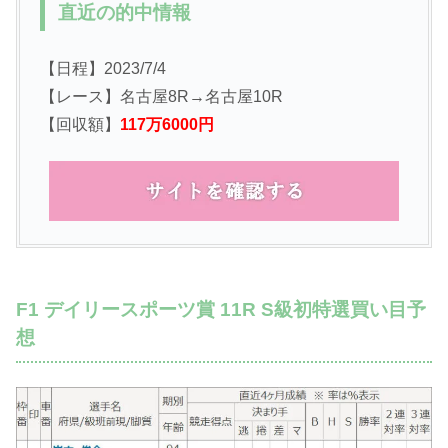
直近の的中情報
【日程】2023/7/4
【レース】名古屋8R→名古屋10R
【回収額】
117万6000円
F1 デイリースポーツ賞 11R S級初特選買い目予
想