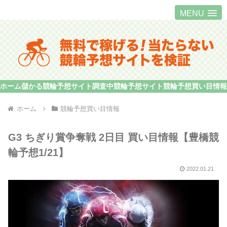
MENU
ホーム
儲かる競輪予想サイト
調査中競輪予想サイト
競輪予想買い目情報
ホーム
競輪予想買い目情報
G3 ちぎり賞争奪戦 2日目 買い目情報【豊橋競
輪予想1/21】
2022.01.21