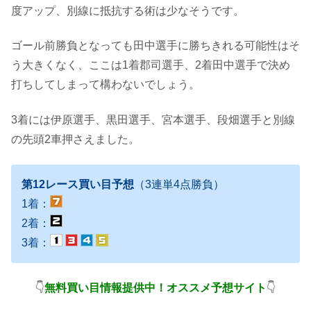
度アップ、別線に抵抗する術は少なそうです。
ゴール前勝負となっても田中選手に勝ちきれる可能性はそ
う大きくなく、ここは1着郡司選手、2着田中選手で決め
打ちしてしまって構わないでしょう。
3着には伊原選手、黒田選手、宮本選手、段畑選手と別線
の先頭2車押さえました。
第12レース買い目予想
（3連単4点勝負）
1着：
2着：
3着：
👇
無料買い目情報提供中！オススメ予想サイト
👇