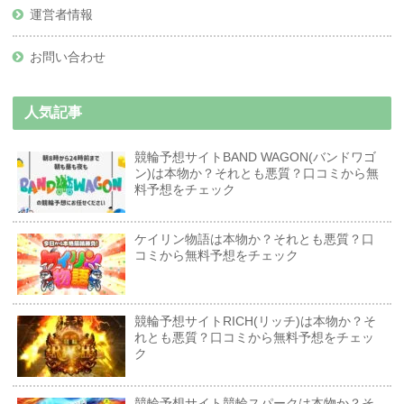
運営者情報
お問い合わせ
人気記事
競輪予想サイトBAND WAGON(バンドワゴ
ン)は本物か？それとも悪質？口コミから無
料予想をチェック
ケイリン物語は本物か？それとも悪質？口
コミから無料予想をチェック
競輪予想サイトRICH(リッチ)は本物か？そ
れとも悪質？口コミから無料予想をチェッ
ク
競輪予想サイト競輪スパークは本物か？そ