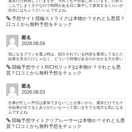
週末だけ利用していますが、それでも十分楽しめています。のめり
こんでしまうタチなので時間がある日に集中して参加するくらいが
自分にはちょうどいいんですよね。
予想サイト競輪ストライクは本物か？それとも悪質？
口コミから無料予想をチェック
匿名
2026.08.04
気になるプランを選ぶ時は、紹介されている内容を重視してるただ
結果を見るだけじゃなく、どういう特徴があるのか分かる方が良い
競輪予想サイトRICH(リッチ)は本物か？それとも悪
質？口コミから無料予想をチェック
匿名
2026.08.03
仕事が忙しい平日は参加できないことが多いから、週末だけでも十
分結果が出てるとありがたいなーって思いますでも地方も気になる
んですよね
競輪予想サイトクリアレーサーは本物か？それとも悪
質？口コミから無料予想をチェック