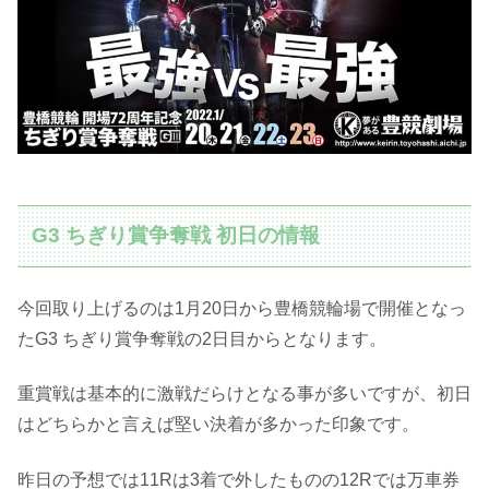
G3 ちぎり賞争奪戦 初日の情報
今回取り上げるのは1月20日から豊橋競輪場で開催となっ
たG3 ちぎり賞争奪戦の2日目からとなります。
重賞戦は基本的に激戦だらけとなる事が多いですが、初日
はどちらかと言えば堅い決着が多かった印象です。
昨日の予想では11Rは3着で外したものの12Rでは万車券