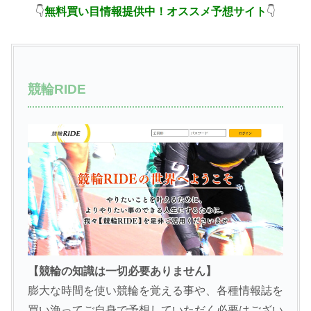
👇
無料買い目情報提供中！オススメ予想サイト
👇
競輪RIDE
【競輪の知識は一切必要ありません】
膨大な時間を使い競輪を覚える事や、各種情報誌を
買い漁ってご自身で予想していただく必要はござい