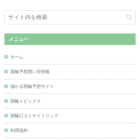
メニュー
ホーム
競輪予想買い目情報
儲かる競輪予想サイト
競輪トピックス
競輪口コミサイトリンク
利用規約