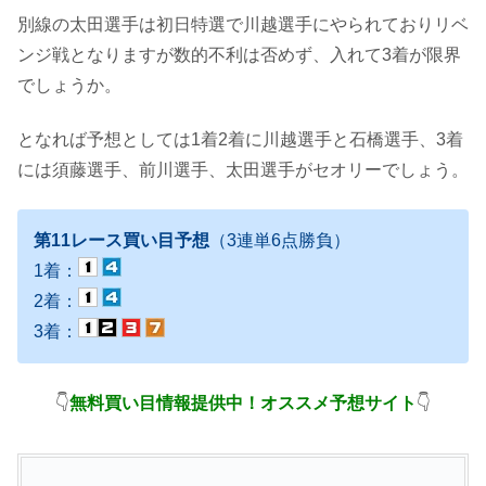
別線の太田選手は初日特選で川越選手にやられておりリベ
ンジ戦となりますが数的不利は否めず、入れて3着が限界
でしょうか。
となれば予想としては1着2着に川越選手と石橋選手、3着
には須藤選手、前川選手、太田選手がセオリーでしょう。
第11レース買い目予想
（3連単6点勝負）
1着：
2着：
3着：
👇
無料買い目情報提供中！オススメ予想サイト
👇