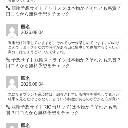
ら使っています。
競輪予想サイトチャリスタは本物か？それとも悪質？
口コミから無料予想をチェック
匿名
2026.08.04
週末だけ利用していますが、それでも十分楽しめています。のめり
こんでしまうタチなので時間がある日に集中して参加するくらいが
自分にはちょうどいいんですよね。
予想サイト競輪ストライクは本物か？それとも悪質？
口コミから無料予想をチェック
匿名
2026.08.04
気になるプランを選ぶ時は、紹介されている内容を重視してるただ
結果を見るだけじゃなく、どういう特徴があるのか分かる方が良い
競輪予想サイトRICH(リッチ)は本物か？それとも悪
質？口コミから無料予想をチェック
匿名