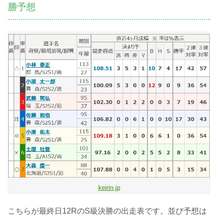
勝予想
keirin.jp
こちらが最終日12RのS級決勝の出走表です。並び予想は