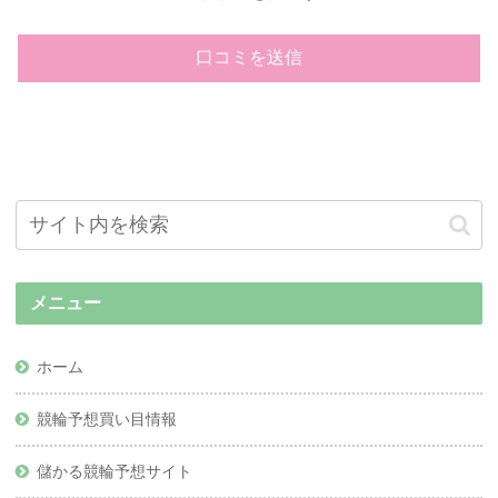
メニュー
ホーム
競輪予想買い目情報
儲かる競輪予想サイト