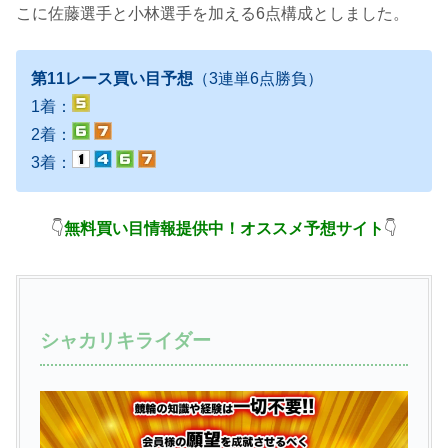
こに佐藤選手と小林選手を加える6点構成としました。
第11レース買い目予想
（3連単6点勝負）
1着：
2着：
3着：
👇
無料買い目情報提供中！オススメ予想サイト
👇
シャカリキライダー