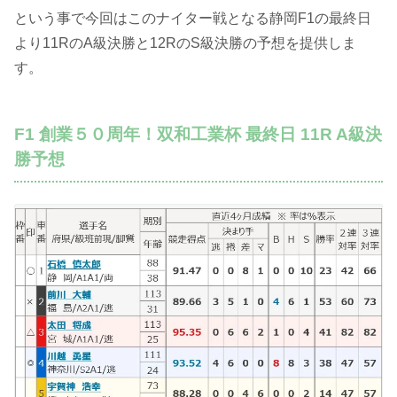
という事で今回はこのナイター戦となる静岡F1の最終日
より11RのA級決勝と12RのS級決勝の予想を提供しま
す。
F1 創業５０周年！双和工業杯 最終日 11
R A級決
勝予想