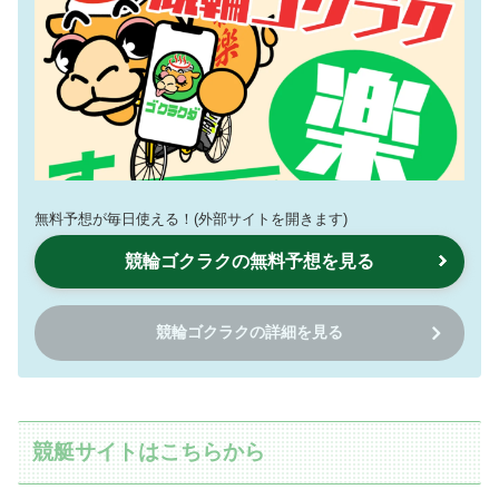
無料予想が毎日使える！(外部サイトを開きます)
競輪ゴクラクの無料予想を見る
競輪ゴクラクの詳細を見る
競艇サイトはこちらから