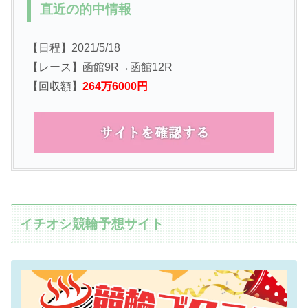
直近の的中情報
【日程】2021/5/18
【レース】函館9R→函館12R
【回収額】
264万6000円
イチオシ競輪予想サイト