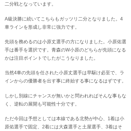
二分戦となっています。
A級決勝に続いてこちらもガッツリ二分となりました。4
車ラインを形成し非常に強力です。
先頭を務めるのは小原丈選手の方になりました。小原佑選
手は番手を選択です。青森のW小原のどちらが先頭になる
かは注目ポイントでしたがこうなりました。
当然4車の先頭を任された小原丈選手は早駆け必至で、ラ
インからの優勝者を出す事に終始する事になるはずです。
しかし別線にチャンスが無いかと問われればそんな事もな
く、逆転の展開も可能性十分です。
ただ今回は予想としては本線である北勢が中心、1着は小
原佑選手で固定、2着には大森選手と土屋選手、3着はそ