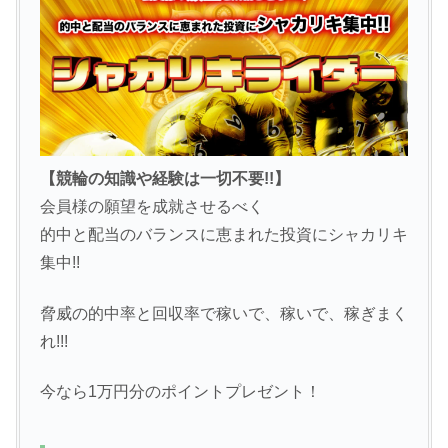
【競輪の知識や経験は一切不要!!】
会員様の願望を成就させるべく
的中と配当のバランスに恵まれた投資にシャカリキ
集中!!
脅威の的中率と回収率で稼いで、稼いで、稼ぎまく
れ!!!
今なら1万円分のポイントプレゼント！