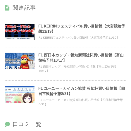
関連記事
F1 KEIRINフェスティバル買い目情報【大宮競輪予
想11/19】
F1 KEIRINフェスティバル買い目情報【大宮競輪予想11/19】
F1 西日本カップ・報知新聞社杯買い目情報【富山
競輪予想10/17】
F1 西日本カップ・報知新聞社杯買い目情報【富山競輪予想
10/17】
F1 ユーユー・カイカン協賛 報知杯買い目情報【四
日市競輪予想8/31】
F1 ユーユー・カイカン協賛 報知杯買い目情報【四日市競輪予想
8/31】
口コミ一覧