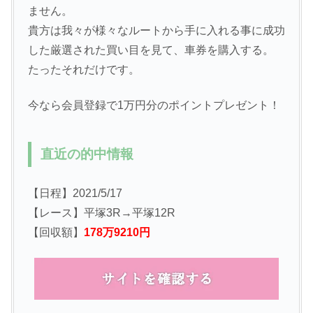
ません。
貴方は我々が様々なルートから手に入れる事に成功
した厳選された買い目を見て、車券を購入する。
たったそれだけです。
今なら会員登録で1万円分のポイントプレゼント！
直近の的中情報
【日程】2021/5/17
【レース】平塚3R→平塚12R
【回収額】
178万9210円