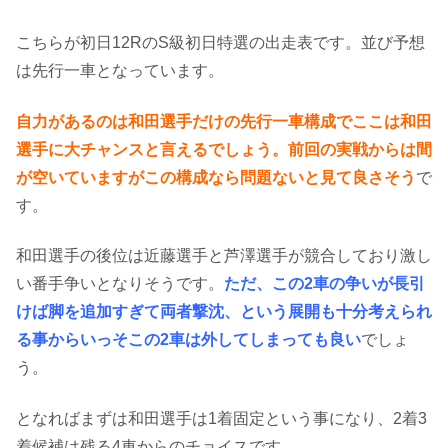
こちらが初日12RのS級初日特選の出走表です。並び予想
は先行一車となっています。
自力があるのは和田選手だけの先行一車構成でここは和田
選手に大チャンスと言えるでしょう。前回の実戦からは間
が空いていますがこの構成なら問題ないと見て良さそう
で
す。
和田選手の後位は近藤選手と芦澤選手が競合しており激し
い番手争いとなりそうです。
ただ、この2車の争いが長引
けば脚を追加すぎて両者撃沈、という展開も十分考えられ
る事からいっそこの2車は外してしまっても良い
でしょ
う。
となればまずは和田選手は1着固定という事になり、2着3
着候補は残る4車からのチョイスです。