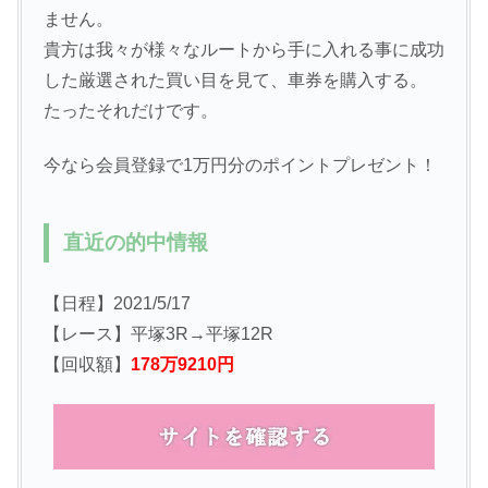
ません。
貴方は我々が様々なルートから手に入れる事に成功
した厳選された買い目を見て、車券を購入する。
たったそれだけです。
今なら会員登録で1万円分のポイントプレゼント！
直近の的中情報
【日程】2021/5/17
【レース】平塚3R→平塚12R
【回収額】
178万9210円