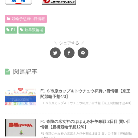
競輪予想買い目情報
F1
岐阜競輪場
シェアする
関連記事
F1 Ｓ市原カップ＆トウチュウ杯買い目情報【京王
閣競輪予想4/3】
F1 Ｓ市原カップ＆トウチュウ杯買い目情報【京王閣競輪予想4/3】
F1 奇跡の米女神のほほえみ杯争奪戦 2日目 買い目
情報【豊橋競輪予想12/6】
F1 奇跡の米女神のほほえみ杯争奪戦 2日目 買い目情報【豊橋競輪