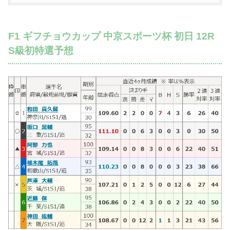
F1 ギフチョウカップ 中京スポーツ杯 初日 12R
S級初特選予想