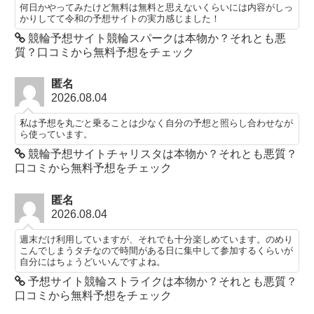
何日かやってみたけど無料は無料と思えないくらいには内容がしっ
かりしてて令和の予想サイトの実力感じました！
競輪予想サイト競輪スパークは本物か？それとも悪
質？口コミから無料予想をチェック
匿名
2026.08.04
私は予想を丸ごと乗ることは少なく自分の予想と照らし合わせなが
ら使っています。
競輪予想サイトチャリスタは本物か？それとも悪質？
口コミから無料予想をチェック
匿名
2026.08.04
週末だけ利用していますが、それでも十分楽しめています。のめり
こんでしまうタチなので時間がある日に集中して参加するくらいが
自分にはちょうどいいんですよね。
予想サイト競輪ストライクは本物か？それとも悪質？
口コミから無料予想をチェック