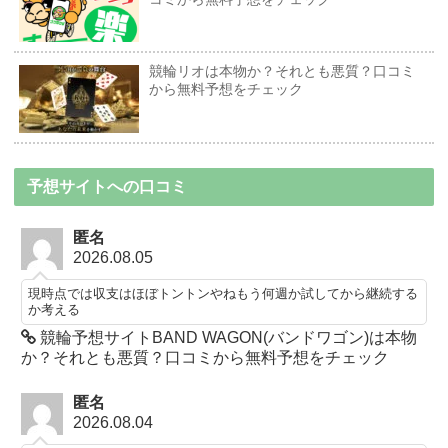
競輪リオは本物か？それとも悪質？口コミ
から無料予想をチェック
予想サイトへの口コミ
匿名
2026.08.05
現時点では収支はほぼトントンやねもう何週か試してから継続する
か考える
競輪予想サイトBAND WAGON(バンドワゴン)は本物
か？それとも悪質？口コミから無料予想をチェック
匿名
2026.08.04