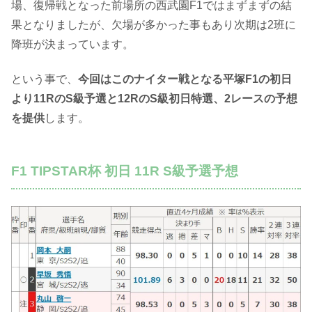
場、復帰戦となった前場所の西武園F1ではまずまずの結
果となりましたが、欠場が多かった事もあり次期は2班に
降班が決まっています。
という事で、
今回はこのナイター戦となる平塚F1の初日
より11RのS級予選と12RのS級初日特選、2レースの予想
を提供
します。
F1 TIPSTAR杯 初日
11R S級予選予想