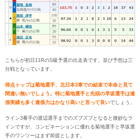
こちらが初日11RのS級予選の出走表です。並び予想は三
分戦となっています。
得点トップは菊地選手、北日本3車での結束で本命と見て
間違い無いでしょう。特に菊地選手と先頭の早坂選手は連
係実績も多く連係力はかなり高いと言って良い
でしょう。
ライン3番手の渡辺選手までのズブズブとなると微妙なラ
インですが、コンビネーションに優れる菊地選手と早坂選
手のワンツーはまず前提とします。