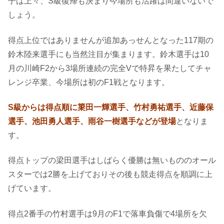
子は上々、S級復帰も決まり今場所も活躍は間違いないで
しょう。
得点上位ではありませんが追加あっせんとなった117期の
鈴木陸来選手にも当然注目が集まります。鈴木選手は10
月の川崎F2から3場所連続の完全Vで特昇を果たしてチャ
レンジ卒業、今場所は初のF1戦となります。
S級からは得点順に簗田一輝選手、竹村勇祐選手、近藤保
選手、池田勇人選手、雨谷一樹選手などが登場
となりま
す。
得点トップの梁田選手はしばらく優勝は無いもののオール
スターでは2勝を上げておりその後も競走得点を順調に上
げています。
得点2番手の竹村選手は9月のF1で落車負傷で4場所を欠