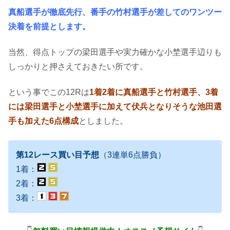
真船選手が徹底先行、番手の竹村選手が差してのワンツー
決着を前提とします。
当然、得点トップの梁田選手や実力確かな小埜選手辺りも
しっかりと押さえておきたい所です。
という事でこの12Rは
1着2着に真船選手と竹村選手、3着
には梁田選手と小埜選手に加えて伏兵となりそうな池田選
手も加えた6点構成
としました。
第12レース買い目予想
（3連単6点勝負）
1着：
2着：
3着：