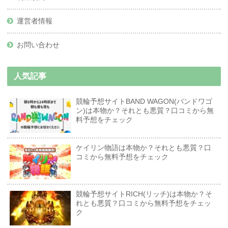
運営者情報
お問い合わせ
人気記事
競輪予想サイトBAND WAGON(バンドワゴ
ン)は本物か？それとも悪質？口コミから無
料予想をチェック
ケイリン物語は本物か？それとも悪質？口
コミから無料予想をチェック
競輪予想サイトRICH(リッチ)は本物か？そ
れとも悪質？口コミから無料予想をチェッ
ク