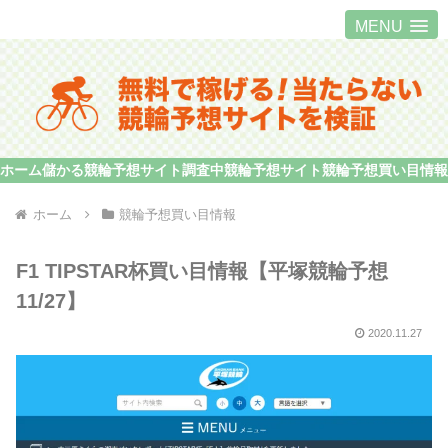
MENU
ホーム
儲かる競輪予想サイト
調査中競輪予想サイト
競輪予想買い目情報
ホーム
競輪予想買い目情報
F1 TIPSTAR杯買い目情報【平塚競輪予想
11/27】
2020.11.27