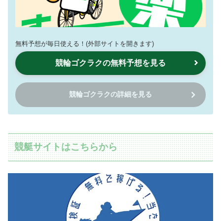
無料予想が毎日使える！(外部サイトを開きます)
競輪ゴクラクの無料予想を見る
競輪ゴクラクの詳細を見る
競艇サイトはこちらから