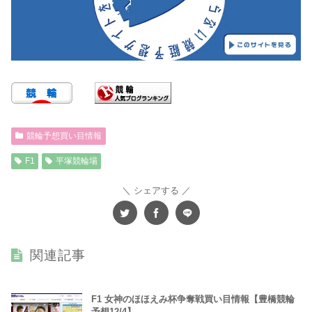
競輪予想買い目情報
F1
平塚競輪場
シェアする
関連記事
F1 女神のほほえみ杯争奪戦買い目情報【豊橋競輪
予想12/4】