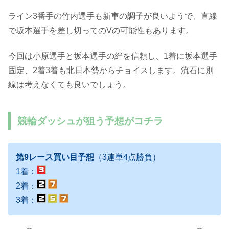
ライン3番手の竹内選手も新車の調子が良いようで、直線
で坂本選手を差し切ってのVの可能性もあります。
今回は小原選手と坂本選手の絆を信頼し、1着に坂本選手
固定、2着3着も北日本勢からチョイスします。流石に別
線は考えなくても良いでしょう。
競輪ダッシュが狙う予想がコチラ
第9レース買い目予想
（3連単4点勝負）
1着：
2着：
3着：