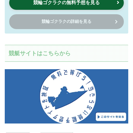
競輪ゴクラクの無料予想を見る
競輪ゴクラクの詳細を見る
競艇サイトはこちらから