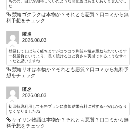
ものの、自分が期待していたような高配当はあまりありませんでし
た
競輪ゴクラクは本物か？それとも悪質？口コミから無
料予想をチェック
匿名
2026.08.03
登録してしばらく経ちますがコツコツ利益を積み重ねられています
一発勝負というより、長く続けるほど良さを実感できるようなサイ
トだと思いますね
競輪リオは本物か？それとも悪質？口コミから無料予
想をチェック
匿名
2026.08.03
初回特典利用して有料プランに参加結果有料に対する不安はかなり
なくなりましたね
ケイリン物語は本物か？それとも悪質？口コミから無
料予想をチェック