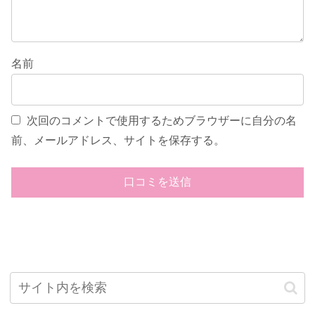
名前
次回のコメントで使用するためブラウザーに自分の名
前、メールアドレス、サイトを保存する。