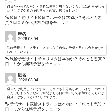
何日かやってみたけど無料は無料と思えないくらいには内容がしっ
かりしてて令和の予想サイトの実力感じました！
競輪予想サイト競輪スパークは本物か？それとも悪
質？口コミから無料予想をチェック
匿名
2026.08.04
私は予想を丸ごと乗ることは少なく自分の予想と照らし合わせなが
ら使っています。
競輪予想サイトチャリスタは本物か？それとも悪質？
口コミから無料予想をチェック
匿名
2026.08.04
週末だけ利用していますが、それでも十分楽しめています。のめり
こんでしまうタチなので時間がある日に集中して参加するくらいが
自分にはちょうどいいんですよね。
予想サイト競輪ストライクは本物か？それとも悪質？
口コミから無料予想をチェック