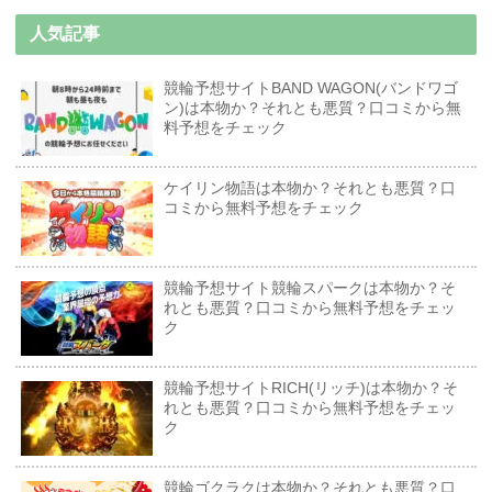
人気記事
競輪予想サイトBAND WAGON(バンドワゴ
ン)は本物か？それとも悪質？口コミから無
料予想をチェック
ケイリン物語は本物か？それとも悪質？口
コミから無料予想をチェック
競輪予想サイト競輪スパークは本物か？そ
れとも悪質？口コミから無料予想をチェッ
ク
競輪予想サイトRICH(リッチ)は本物か？そ
れとも悪質？口コミから無料予想をチェッ
ク
競輪ゴクラクは本物か？それとも悪質？口