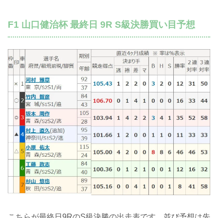
F1 山口健治杯 最終日 9R S級決勝買い目予想
こちらが最終日9RのS級決勝の出走表です。並び予想は先