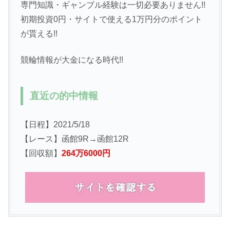
専門知識・ギャンブル経験は一切必要ありません!!
初期投資0円・サイトで使える1万円分のポイント
が貰える!!
競輪情報が大金になる時代!!
直近の的中情報
【日程】2021/5/18
【レース】函館9R→函館12R
【回収額】
264万6000円