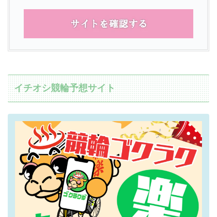
イチオシ競輪予想サイト