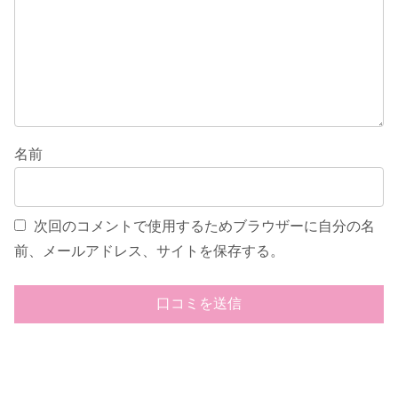
名前
次回のコメントで使用するためブラウザーに自分の名
前、メールアドレス、サイトを保存する。