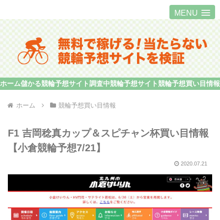
MENU
ホーム
儲かる競輪予想サイト
調査中競輪予想サイト
競輪予想買い目情報
ホーム
競輪予想買い目情報
F1 吉岡稔真カップ＆スピチャン杯買い目情報
【小倉競輪予想7/21】
2020.07.21