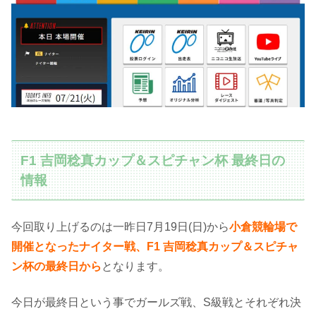
F1 吉岡稔真カップ＆スピチャン杯 最終日の
情報
今回取り上げるのは一昨日7月19日(日)から
小倉競輪場で
開催となったナイター戦、F1 吉岡稔真カップ＆スピチャ
ン杯
の最終日から
となります。
今日が最終日という事でガールズ戦、S級戦とそれぞれ決