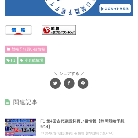
競輪予想買い目情報
F1
小倉競輪場
シェアする
関連記事
F1 第4回古代建設杯買い目情報【静岡競輪予想
9/14】
F1 第4回古代建設杯買い目情報【静岡競輪予想9/14】