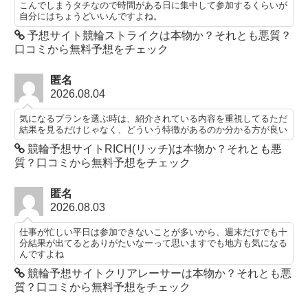
こんでしまうタチなので時間がある日に集中して参加するくらいが
自分にはちょうどいいんですよね。
予想サイト競輪ストライクは本物か？それとも悪質？
口コミから無料予想をチェック
匿名
2026.08.04
気になるプランを選ぶ時は、紹介されている内容を重視してるただ
結果を見るだけじゃなく、どういう特徴があるのか分かる方が良い
競輪予想サイトRICH(リッチ)は本物か？それとも悪
質？口コミから無料予想をチェック
匿名
2026.08.03
仕事が忙しい平日は参加できないことが多いから、週末だけでも十
分結果が出てるとありがたいなーって思いますでも地方も気になる
んですよね
競輪予想サイトクリアレーサーは本物か？それとも悪
質？口コミから無料予想をチェック