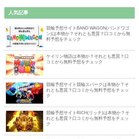
人気記事
競輪予想サイトBAND WAGON(バンドワゴ
ン)は本物か？それとも悪質？口コミから無
料予想をチェック
ケイリン物語は本物か？それとも悪質？口
コミから無料予想をチェック
競輪予想サイト競輪スパークは本物か？そ
れとも悪質？口コミから無料予想をチェッ
ク
競輪予想サイトRICH(リッチ)は本物か？そ
れとも悪質？口コミから無料予想をチェッ
ク