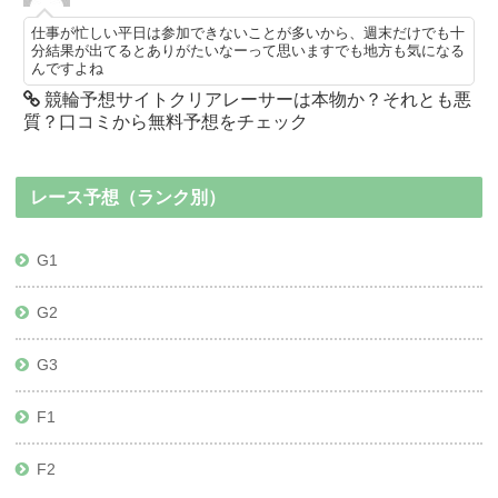
仕事が忙しい平日は参加できないことが多いから、週末だけでも十
分結果が出てるとありがたいなーって思いますでも地方も気になる
んですよね
競輪予想サイトクリアレーサーは本物か？それとも悪
質？口コミから無料予想をチェック
レース予想（ランク別）
G1
G2
G3
F1
F2