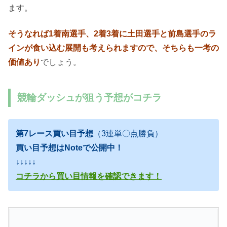
ます。
そうなれば1着南選手、2着3着に土田選手と前島選手のラ
インが食い込む展開も考えられますので、そちらも一考の
価値あり
でしょう。
競輪ダッシュが狙う予想がコチラ
第7レース買い目予想
（3連単〇点勝負）
買い目予想はNoteで公開中！
↓↓↓↓↓
コチラから買い目情報を確認できます！