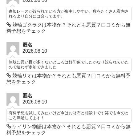
2026.08.10
参加レースが絞られている方が集中しやすい。数をたくさん案内さ
れるより自分には合ってます。
競輪ゴクラクは本物か？それとも悪質？口コミから無
料予想をチェック
匿名
2026.08.10
無駄に買い目が多くないところは好印象でしたかなり絞られていた
ので迷わず参加できました
競輪リオは本物か？それとも悪質？口コミから無料予
想をチェック
匿名
2026.08.10
有料予想も試してみたいけど今はお財布と相談中です笑でも今のと
ころ満足してます！
ケイリン物語は本物か？それとも悪質？口コミから無
料予想をチェック