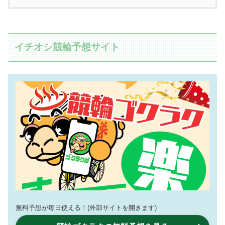
イチオシ競輪予想サイト
無料予想が毎日使える！(外部サイトを開きます)