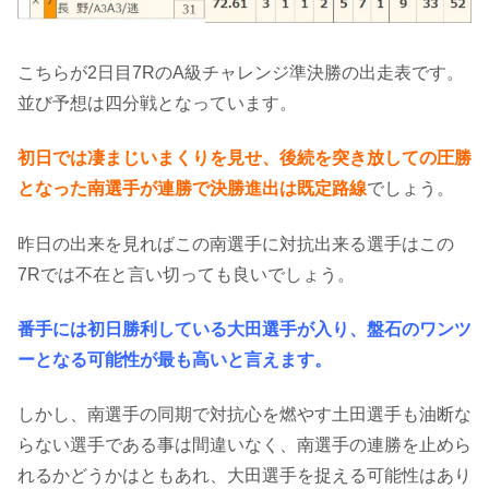
こちらが2日目7RのA級チャレンジ準決勝の出走表です。
並び予想は四分戦となっています。
初日では凄まじいまくりを見せ、後続を突き放しての圧勝
となった南選手が連勝で決勝進出は既定路線
でしょう。
昨日の出来を見ればこの南選手に対抗出来る選手はこの
7Rでは不在と言い切っても良いでしょう。
番手には初日勝利している大田選手が入り、盤石のワンツ
ーとなる可能性が最も高いと言えます。
しかし、南選手の同期で対抗心を燃やす土田選手も油断な
らない選手である事は間違いなく、南選手の連勝を止めら
れるかどうかはともあれ、大田選手を捉える可能性はあり