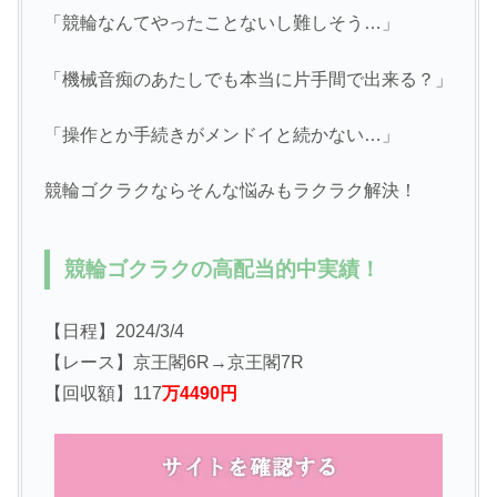
「競輪なんてやったことないし難しそう…」
「機械音痴のあたしでも本当に片手間で出来る？」
「操作とか手続きがメンドイと続かない…」
競輪ゴクラクならそんな悩みもラクラク解決！
競輪ゴクラクの高配当的中実績！
【日程】2024/3/4
【レース】京王閣6R→京王閣7R
【回収額】117
万4490円