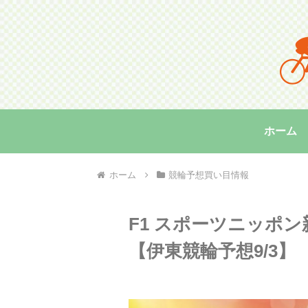
ホーム
ホーム
競輪予想買い目情報
F1 スポーツニッポ
【伊東競輪予想9/3】