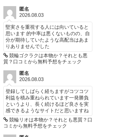
匿名
2026.08.03
堅実さを重視する人には向いていると
思います 的中率は悪くないものの、自
分が期待していたような高配当はあま
りありませんでした
競輪ゴクラクは本物か？それとも悪
質？口コミから無料予想をチェック
匿名
2026.08.03
登録してしばらく経ちますがコツコツ
利益を積み重ねられています一発勝負
というより、長く続けるほど良さを実
感できるようなサイトだと思いますね
競輪リオは本物か？それとも悪質？口
コミから無料予想をチェック