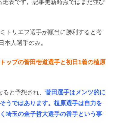
の出走表です。記事更新時点ではまだ並び
ミトリエフ選手が順当に勝利すると考
は日本人選手のみ。
トップの菅田壱道選手と初日1着の植原
なると予想され、
菅田選手はメンツ的に
そうではあります。植原選手は自力を
く埼玉の金子哲大選手の番手という事