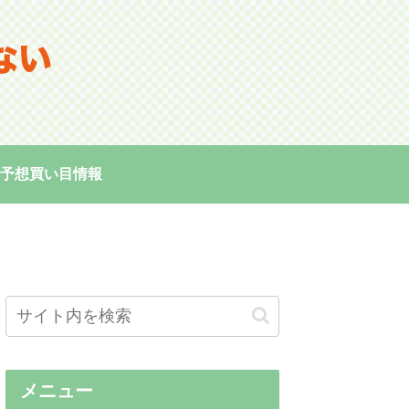
予想買い目情報
メニュー