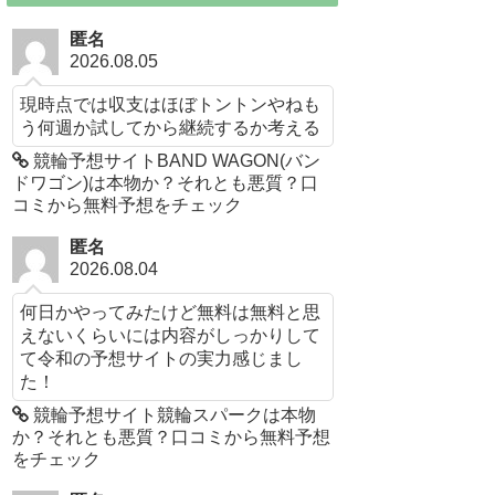
匿名
2026.08.05
現時点では収支はほぼトントンやねも
う何週か試してから継続するか考える
競輪予想サイトBAND WAGON(バン
ドワゴン)は本物か？それとも悪質？口
コミから無料予想をチェック
匿名
2026.08.04
何日かやってみたけど無料は無料と思
えないくらいには内容がしっかりして
て令和の予想サイトの実力感じまし
た！
競輪予想サイト競輪スパークは本物
か？それとも悪質？口コミから無料予想
をチェック