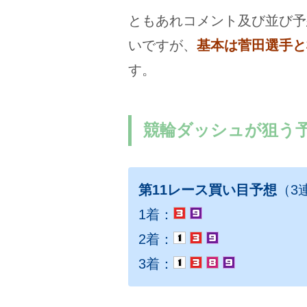
ともあれコメント及び並び予
いですが、
基本は菅田選手と
す。
競輪ダッシュが狙う
第11レース買い目予想
（3
1着：
2着：
3着：