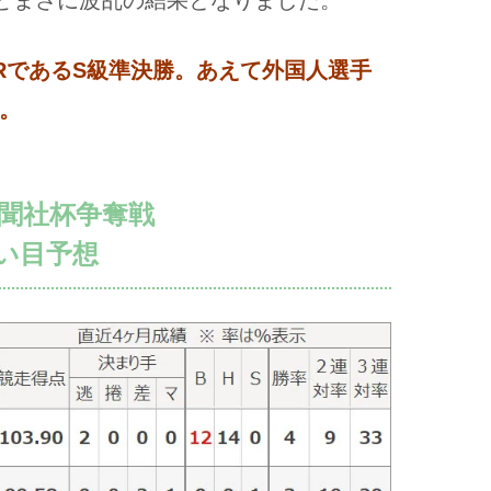
1RであるS級準決勝。あえて外国人選手
。
新聞社杯争奪戦
買い目予想