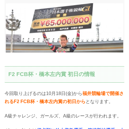
F2 FCB杯・橋本左内賞 初日の情報
今回取り上げるのは10月18日(金)から
福井競輪場で開催さ
れるF2 FCB杯・橋本左内賞の初日
か
ら
となります。
A級チャレンジ、ガールズ、A級のレースが行われます。