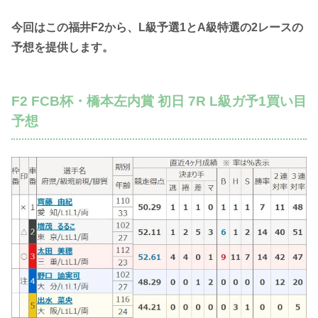
今回はこの福井F2から、L級予選1とA級特選の2レースの
予想を提供します。
F2 FCB杯・橋本左内賞 初日 7R L級ガ予1買い目
予想