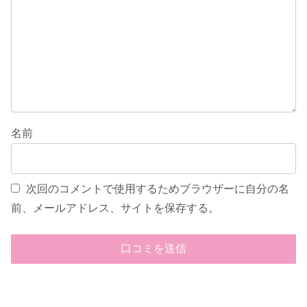
名前
次回のコメントで使用するためブラウザーに自分の名
前、メールアドレス、サイトを保存する。