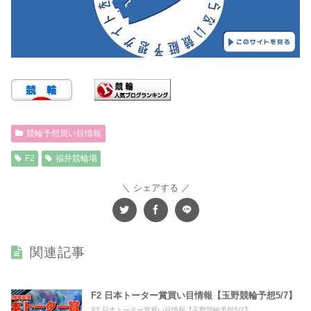
競輪予想買い目情報
F2
福井競輪場
シェアする
関連記事
F2 日本トーター賞買い目情報【玉野競輪予想5/7】
F2 日本トーター賞買い目情報【玉野競輪予想5/7】