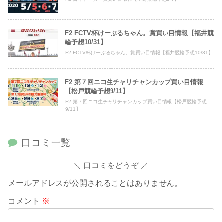
F2 FCTV杯けーぶるちゃん。賞買い目情報【福井競
輪予想10/31】
F2 FCTV杯けーぶるちゃん。賞買い目情報【福井競輪予想10/31】
F2 第７回ニコ生チャリチャンカップ買い目情報
【松戸競輪予想9/11】
F2 第７回ニコ生チャリチャンカップ買い目情報【松戸競輪予想
9/11】
口コミ一覧
口コミをどうぞ
メールアドレスが公開されることはありません。
コメント
※