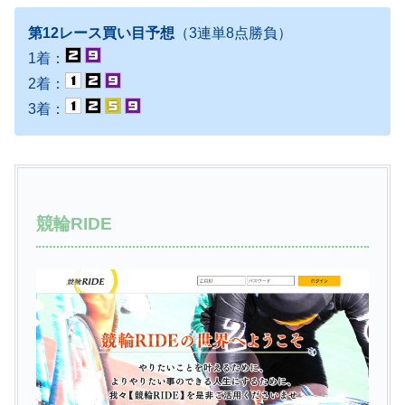
第12レース買い目予想
（3連単8点勝負）
1着：
2着：
3着：
競輪RIDE