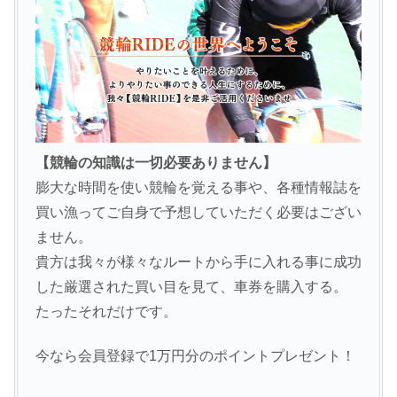
【競輪の知識は一切必要ありません】
膨大な時間を使い競輪を覚える事や、各種情報誌を
買い漁ってご自身で予想していただく必要はござい
ません。
貴方は我々が様々なルートから手に入れる事に成功
した厳選された買い目を見て、車券を購入する。
たったそれだけです。
今なら会員登録で1万円分のポイントプレゼント！