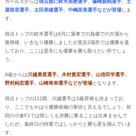
ガールズからは
得点順に鈴木美教選手、篠崎新純選手、土
屋珠里選手、太田美穂選手、中嶋里美選手などが登場
しま
す。
得点トップの鈴木選手は6月に落車での負傷での欠場から
復帰後、いきなり優勝しましたが直近2場所では優勝を逃
しており、ここは是非にも優勝を勝ち取りたい所でしょ
う。
A級からは
川越勇星選手、木村貴宏選手、山信田学選手、
野村純宏選手、山崎将幸選手などが登場
となります。
得点トップの111期、川越選手はS級昇格も決まってお
り、ここでもやはり優勝候補の筆頭と言えるでしょう。前
回の小倉F1では惜しくも決勝に乗ることは出来ませんで
したが、最終日の特選ではしっかりと勝ち星を掴んでいま
す。