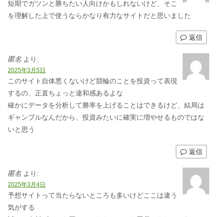
短期でガツンと勝ちたい人向けかもしれないけど、そこ
を理解した上で使うならかなり有力なサイトだと思いました
返信
匿名
より:
2025年3月5日
このサイト自体悪くないけど競輪のことを投資って表現
するの、正直ちょっと違和感あるよな
確かにデータを分析して勝率を上げることはできるけど、結局は
ギャンブルなんだから、投資みたいに確実に増やせるものではな
いと思う
返信
匿名
より:
2025年3月4日
予想サイトって当たらないところも多いけどここは違う
気がする