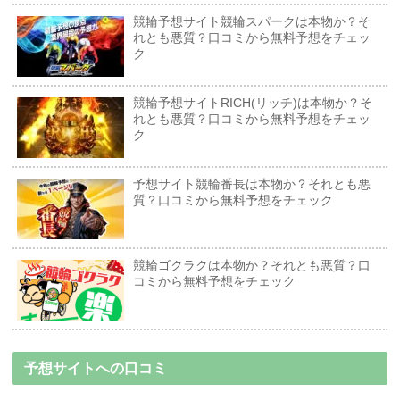
競輪予想サイト競輪スパークは本物か？そ
れとも悪質？口コミから無料予想をチェッ
ク
競輪予想サイトRICH(リッチ)は本物か？そ
れとも悪質？口コミから無料予想をチェッ
ク
予想サイト競輪番長は本物か？それとも悪
質？口コミから無料予想をチェック
競輪ゴクラクは本物か？それとも悪質？口
コミから無料予想をチェック
予想サイトへの口コミ