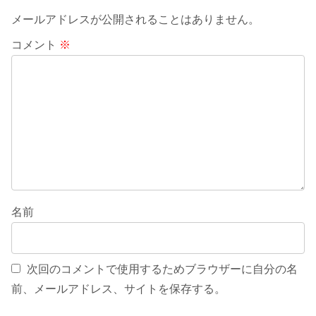
メールアドレスが公開されることはありません。
コメント
※
名前
次回のコメントで使用するためブラウザーに自分の名
前、メールアドレス、サイトを保存する。