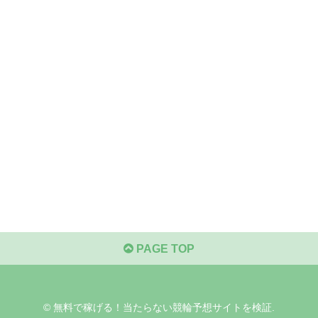
PAGE TOP
© 無料で稼げる！当たらない競輪予想サイトを検証.