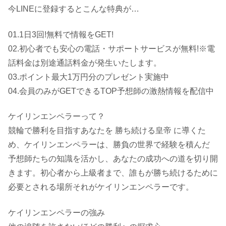
今LINEに登録するとこんな特典が…
01.1日3回!無料で情報をGET!
02.初心者でも安心の電話・サポートサービスが無料!※電
話料金は別途通話料金が発生いたします。
03.ポイント最大1万円分のプレゼント実施中
04.会員のみがGETできるTOP予想師の激熱情報を配信中
ケイリンエンペラーって？
競輪で勝利を目指すあなたを 勝ち続ける皇帝 に導くた
め、ケイリンエンペラーは、勝負の世界で経験を積んだ
予想師たちの知識を活かし、あなたの成功への道を切り開
きます。初心者から上級者まで、誰もが勝ち続けるために
必要とされる場所それがケイリンエンペラーです。
ケイリンエンペラーの強み