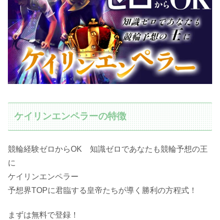
ケイリンエンペラーの特徴
競輪経験ゼロからOK 知識ゼロであなたも競輪予想の王
に
ケイリンエンペラー
予想界TOPに君臨する皇帝たちが導く勝利の方程式！
まずは無料で登録！