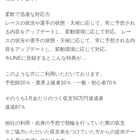
柔軟で迅速な対応力
レースの状況や選手の状態・天候に応じて、常に予想され
る内容をアップデートし、変動環境に応じて対応。 レー
スの状況や選手の状態・天候に応じて、常に予想される内
容をアップデートし、変動環境に応じて対応。
今LINEに登録するとこんな特典が…
このような方にご利用いただいております。
予想師20％・業界上級者10％・一般・初心者70％
そのうち1月あたりのつく収支50万円達成者
達成87％
他社の利用・自身の予想で競輪を行っていた際の収支
※ご協力いただいた収支表をつけていた方からの提供デー