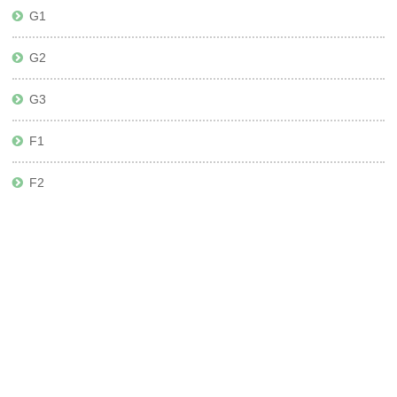
G1
G2
G3
F1
F2