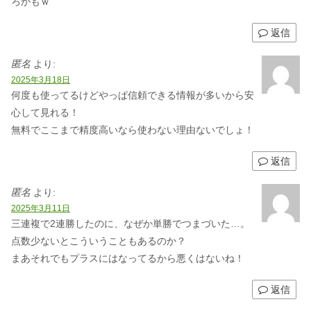
ろかもｗ
返信
匿名
より:
2025年3月18日
何度も使ってるけどやっぱ信頼できる情報が多いから安
心して見れる！
無料でここまで精度高いなら使わない理由ないでしょ！
返信
匿名
より:
2025年3月11日
三連複で2連勝したのに、なぜか単勝でつまづいた…。
点数少ないとこういうこともあるのか？
まあそれでもプラスにはなってるから悪くはないね！
返信