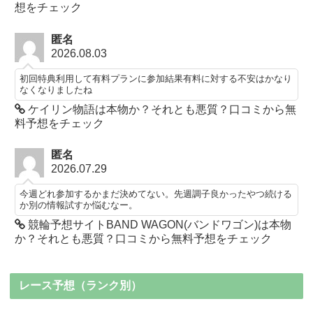
想をチェック
匿名
2026.08.03
初回特典利用して有料プランに参加結果有料に対する不安はかなり
なくなりましたね
ケイリン物語は本物か？それとも悪質？口コミから無
料予想をチェック
匿名
2026.07.29
今週どれ参加するかまだ決めてない。先週調子良かったやつ続ける
か別の情報試すか悩むなー。
競輪予想サイトBAND WAGON(バンドワゴン)は本物
か？それとも悪質？口コミから無料予想をチェック
レース予想（ランク別）