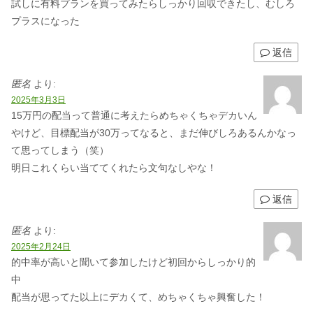
試しに有料プランを買ってみたらしっかり回収できたし、むしろ
プラスになった
返信
匿名
より:
2025年3月3日
15万円の配当って普通に考えたらめちゃくちゃデカいん
やけど、目標配当が30万ってなると、まだ伸びしろあるんかなっ
て思ってしまう（笑）
明日これくらい当ててくれたら文句なしやな！
返信
匿名
より:
2025年2月24日
的中率が高いと聞いて参加したけど初回からしっかり的
中
配当が思ってた以上にデカくて、めちゃくちゃ興奮した！