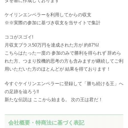
タを基に作成しております
ケイリンエンペラーを利用してからの収支
※※実際の参加に基づき収支を当サイトで集計
ココがスゴイ!
月収支プラス50万円を達成された方が 約87%!
こちらはたった一度の 参加のみで勝利を得られず 辞めら
れた方、つまり投機的思考の方も含みますが継続してご利
用いただいた方のほとんどが 結果を得ております！
今すぐケイリンエンペラーに登録して「勝ち続ける王」へ
の足跡を辿ろう!!
新たな伝説は ここから始まる。 次の王は君だ！
会社概要・特商法に基づく表記