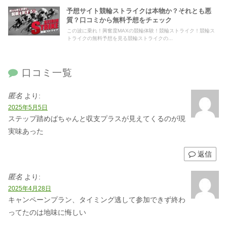
予想サイト競輪ストライクは本物か？それとも悪
質？口コミから無料予想をチェック
この波に乗れ！興奮度MAXの競輪体験！競輪ストライク！競輪ス
トライクの無料予想を見る競輪ストライクの...
口コミ一覧
匿名
より:
2025年5月5日
ステップ踏めばちゃんと収支プラスが見えてくるのが現
実味あった
返信
匿名
より:
2025年4月28日
キャンペーンプラン、タイミング逃して参加できず終わ
ってたのは地味に悔しい