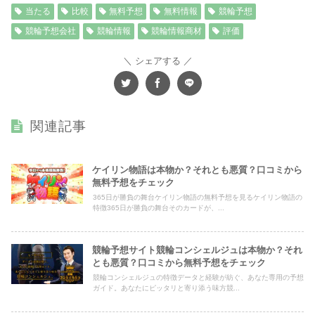
当たる
比較
無料予想
無料情報
競輪予想
競輪予想会社
競輪情報
競輪情報商材
評価
シェアする
関連記事
ケイリン物語は本物か？それとも悪質？口コミから
無料予想をチェック
365日が勝負の舞台ケイリン物語の無料予想を見るケイリン物語の
特徴365日が勝負の舞台そのカードが、...
競輪予想サイト競輪コンシェルジュは本物か？それ
とも悪質？口コミから無料予想をチェック
競輪コンシェルジュの特徴データと経験が紡ぐ、あなた専用の予想
ガイド。あなたにピッタリと寄り添う味方競...