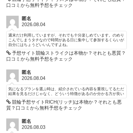
口コミから無料予想をチェック
匿名
2026.08.04
週末だけ利用していますが、それでも十分楽しめています。のめり
こんでしまうタチなので時間がある日に集中して参加するくらいが
自分にはちょうどいいんですよね。
予想サイト競輪ストライクは本物か？それとも悪質？
口コミから無料予想をチェック
匿名
2026.08.04
気になるプランを選ぶ時は、紹介されている内容を重視してるただ
結果を見るだけじゃなく、どういう特徴があるのか分かる方が良い
競輪予想サイトRICH(リッチ)は本物か？それとも悪
質？口コミから無料予想をチェック
匿名
2026.08.03